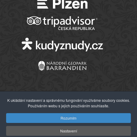
K ukládání nastavení a správnému fungování využíváme soubory cookies.
Používáním webu s jejich používáním souhlasíte.
© 2026 Západočeské muzeum v Plzni
Rozumím
Nastavení