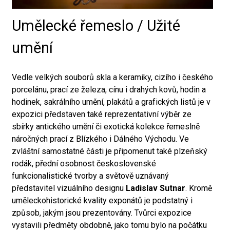
Umělecké řemeslo / Užité
umění
Vedle velkých souborů skla a keramiky, cizího i českého
porcelánu, prací ze železa, cínu i drahých kovů, hodin a
hodinek, sakrálního umění, plakátů a grafických listů je v
expozici představen také reprezentativní výběr ze
sbírky antického umění či exotická kolekce řemeslně
náročných prací z Blízkého i Dálného Východu. Ve
zvláštní samostatné části je připomenut také plzeňský
rodák, přední osobnost československé
funkcionalistické tvorby a světově uznávaný
představitel vizuálního designu
Ladislav Sutnar
. Kromě
uměleckohistorické kvality exponátů je podstatný i
způsob, jakým jsou prezentovány. Tvůrci expozice
vystavili předměty obdobně, jako tomu bylo na počátku