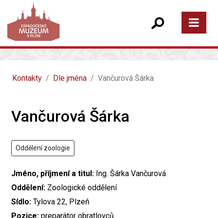
Kontakty
Dle jména
Vančurová Šárka
Vančurová Šárka
Oddělení zoologie
Jméno, příjmení a titul:
Ing. Šárka Vančurová
Oddělení:
Zoologické oddělení
Sídlo:
Tylova 22, Plzeň
Pozice:
preparátor obratlovců