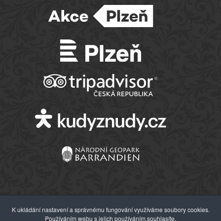
K ukládání nastavení a správnému fungování využíváme soubory cookies.
Používáním webu s jejich používáním souhlasíte.
© 2026 Západočeské muzeum v Plzni