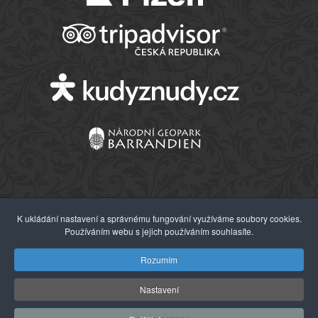
K ukládání nastavení a správnému fungování využíváme soubory cookies.
Používáním webu s jejich používáním souhlasíte.
© 2026 Západočeské muzeum v Plzni
Rozumím
Nastavení