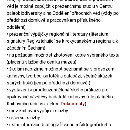
věd je možné zapůjčit k prezenčnímu studiu v Centru
paleobiodiversity a na Oddělení přírodních věd (vždy po
předchozí domluvě s pracovníkem příslušného
oddělení)
• prezenční výpůjčky regionální literatury (literatura
signatury Reg vztahující se k rokycanskému regionu a k
západním Čechám)
• na požádání možnost zhotovení kopie vybraného textu
(placená služba dle ceníku muzea)
• školám nabízíme možnost seznámit se s provozem
knihovny, tvorbou kartoték a databází, včetně ukázek
starých tisků (jen po předchozí domluvě!)
• vystavení a prodloužení čtenářského průkazu pro
opakované návštěvy badatelů knihovny (dle platného
Knihovního řádu viz sekce
Dokumenty
)
• meziknihovní výpůjční služby
• rešeršní služby
• ústní informace bibliografického a faktografického