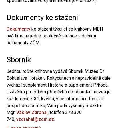
specializovaná veřejná knihovna (ev. č. 4627).
Dokumenty ke stažení
Dokumenty
ke stažení týkající se knihovny MBH
uvádíme na jedné společné stránce s dalšími
dokumenty ZČM.
Sborník
Jednou ročně knihovna vydává Sborník Muzea Dr.
Bohuslava Horáka v Rokycanech a nepravidelně dále
vychází supplement Historie a supplement Příroda.
Uzávěrka pro příjem příspěvků do sborníku muzea je
každoročně k 31. květnu, více informací o tom, jak
přispět do sborníku, Vám podá výkonný redaktor
Mgr.
Václav Zdráhal
, telefon 378 370
740,
vzdrahal@zcm.cz.