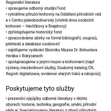
Regionální literatura
• spravujeme odborný studijní fond
• vytváříme příruční knihovny na Oddělení přírodních věd
a v Centru paleobiodiversity (včetně dvou osobních
knihoven – Havlíčkovy a Šnajdrovy)
• zpřístupňujeme historický fond
• zpracováváme sbírky ve formě bibliografií, soupisů,
přehledů a databáze osobností
• zajišťujeme vydávání Sborníku Muzea Dr. Bohuslava
Horáka v Rokycanech
• spolupracujeme s jinými muzei a knihovnami (např.
výstavy, meziknihovní služby, Souborný katalog ČR,
Registr digitalizace, evidence starých tisků a rukopisů)
Poskytujeme tyto služby
• prezenční výpůjčky odborné literatury v těchto
oborech: historie, technika, geografie, umění, přírodní
vědy aj. Specializovanou literaturu z oborů přírodních