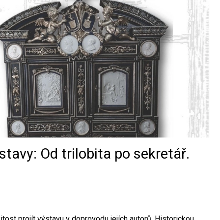
avy: Od trilobita po sekretář.
ost projít výstavu v doprovodu jejích autorů. Historickou