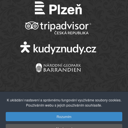
K ukládání nastavení a správnému fungování využíváme soubory cookies.
Používáním webu s jejich používáním souhlasíte.
© 2026 Západočeské muzeum v Plzni
Rozumím