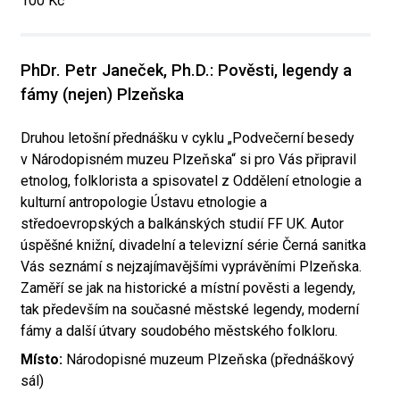
100 Kč
PhDr. Petr Janeček, Ph.D.: Pověsti, legendy a
fámy (nejen) Plzeňska
Druhou letošní přednášku v cyklu „Podvečerní besedy
v Národopisném muzeu Plzeňska“ si pro Vás připravil
etnolog, folklorista a spisovatel z Oddělení etnologie a
kulturní antropologie Ústavu etnologie a
středoevropských a balkánských studií FF UK. Autor
úspěšné knižní, divadelní a televizní série Černá sanitka
Vás seznámí s nejzajímavějšími vyprávěními Plzeňska.
Zaměří se jak na historické a místní pověsti a legendy,
tak především na současné městské legendy, moderní
fámy a další útvary soudobého městského folkloru.
Místo:
Národopisné muzeum Plzeňska (přednáškový
sál)