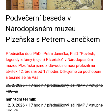
Podvečerní beseda v
Národopisném muzeu
Plzeňska s Petrem Janečkem
Přednášku doc. PhDr. Petra Janečka, Ph.D. "Pověsti,
legendy a fámy (nejen) Plzeňska" v Národopisném
muzeu Plzeňska jsme z důvodu nemoci přeložili na
čtvrtek 12. března od 17 hodin. Děkujeme za pochopení
a těšíme se na Vás!
25. 2. 2026 / 17 hodin / přednáškový sál NMP / vstupné
100 Kč
náhradní termín:
12. 3. 2026 / 17 hodin / přednáškový sál NMP / vstupné