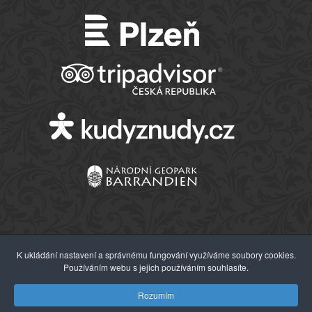
K ukládání nastavení a správnému fungování využíváme soubory cookies.
Používáním webu s jejich používáním souhlasíte.
© 2026 Západočeské muzeum v Plzni
Rozumím