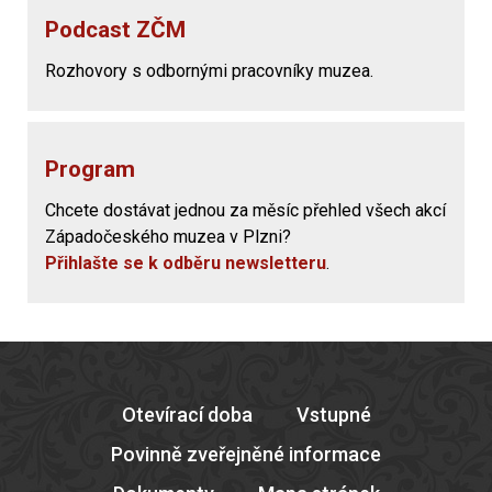
Podcast ZČM
Rozhovory s odbornými pracovníky muzea.
Program
Chcete dostávat jednou za měsíc přehled všech akcí
Západočeského muzea v Plzni?
Přihlašte se k odběru newsletteru
.
Otevírací doba
Vstupné
Povinně zveřejněné informace