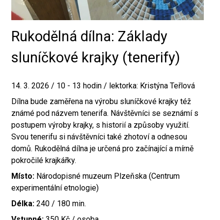
Rukodělná dílna: Základy
sluníčkové krajky (tenerify)
14. 3. 2026 / 10 - 13 hodin / lektorka: Kristýna Teřlová
Dílna bude zaměřena na výrobu sluníčkové krajky též
známé pod názvem tenerifa. Návštěvníci se seznámí s
postupem výroby krajky, s historií a způsoby využití.
Svou tenerifu si návštěvníci také zhotoví a odnesou
domů. Rukodělná dílna je určená pro začínající a mírně
pokročilé krajkářky.
Místo:
Národopisné muzeum Plzeňska (Centrum
experimentální etnologie)
Délka:
240 / 180 min.
Vstupné:
350 Kč / osoba