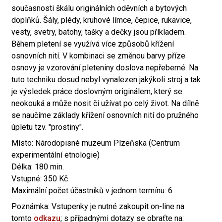
současnosti škálu originálních oděvních a bytových
doplňků. Šály, plédy, kruhové límce, čepice, rukavice,
vesty, svetry, batohy, tašky a dečky jsou příkladem.
Během pletení se využívá více způsobů křížení
osnovních nití. V kombinaci se změnou barvy příze
osnovy je vzorování pleteniny doslova nepřeberné. Na
tuto techniku dosud nebyl vynalezen jakýkoli stroj a tak
je výsledek práce doslovným originálem, který se
neokouká a může nosit či užívat po celý život. Na dílně
se naučíme základy křížení osnovních nití do pružného
úpletu tzv. "prostiny".
Místo: Národopisné muzeum Plzeňska (Centrum
experimentální etnologie)
Délka: 180 min.
Vstupné: 350 Kč
Maximální počet účastníků v jednom termínu: 6
Poznámka: Vstupenky je nutné zakoupit on-line na
tomto
odkazu
; s případnými dotazy se obraťte na: