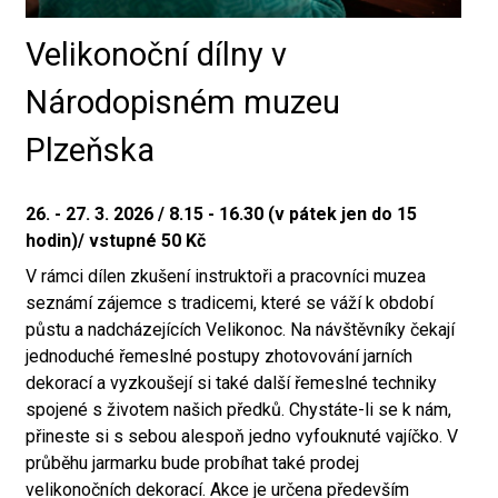
Velikonoční dílny v
Národopisném muzeu
Plzeňska
26. - 27. 3. 2026 / 8.15 - 16.30 (v pátek jen do 15
hodin)/ vstupné 50 Kč
V rámci dílen zkušení instruktoři a pracovníci muzea
seznámí zájemce s tradicemi, které se váží k období
půstu a nadcházejících Velikonoc. Na návštěvníky čekají
jednoduché řemeslné postupy zhotovování jarních
dekorací a vyzkoušejí si také další řemeslné techniky
spojené s životem našich předků. Chystáte-li se k nám,
přineste si s sebou alespoň jedno vyfouknuté vajíčko. V
průběhu jarmarku bude probíhat také prodej
velikonočních dekorací. Akce je určena především