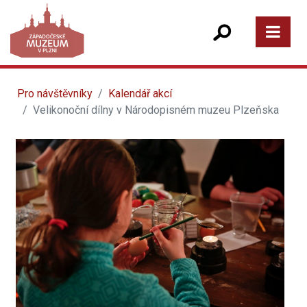
Pro návštěvníky
Kalendář akcí
Velikonoční dílny v Národopisném muzeu Plzeňska