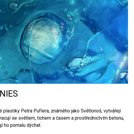
ONIES
é plastiky Petra Puflera, známého jako Světlonoš, vytvářejí
pracují se světlem, tichem a časem a prostřednictvím betonu,
ají ho pomalu dýchat.