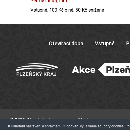
Petrův instagram
Vstupné: 100 Kč plné; 50 Kč snížené
Otevírací doba
Vstupné
P
© 2026 Západočeské muzeum v Plzni
K ukládání nastavení a správnému fungování využíváme soubory cookies. Pou