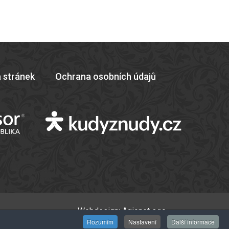
 stránek
Ochrana osobních údajů
Webdesign:
Agionet s.r.o.
Rozumím
Nastavení
Další informace