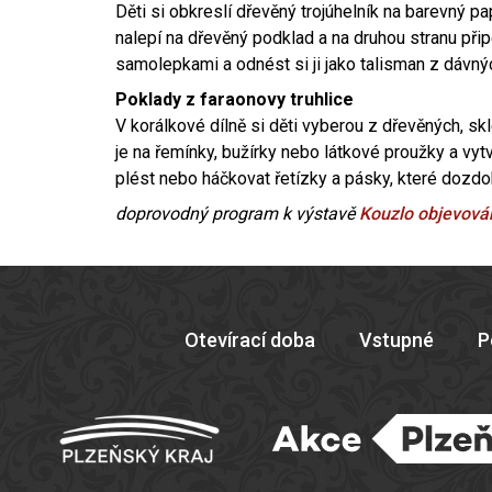
Děti si obkreslí dřevěný trojúhelník na barevný pa
nalepí na dřevěný podklad a na druhou stranu p
samolepkami a odnést si ji jako talisman z dávný
Poklady z faraonovy truhlice
V korálkové dílně si děti vyberou z dřevěných, sk
je na řemínky, bužírky nebo látkové proužky a vytv
plést nebo háčkovat řetízky a pásky, které dozdo
doprovodný program k výstavě
Kouzlo objevová
Otevírací doba
Vstupné
P