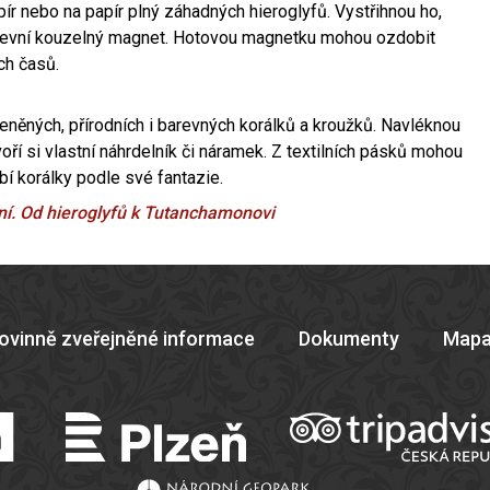
pír nebo na papír plný záhadných hieroglyfů. Vystřihnou ho,
řipevní kouzelný magnet. Hotovou magnetku mohou ozdobit
ch časů.
leněných, přírodních i barevných korálků a kroužků. Navléknou
oří si vlastní náhrdelník či náramek. Z textilních pásků mohou
bí korálky podle své fantazie.
ní. Od hieroglyfů k Tutanchamonovi
ovinně zveřejněné informace
Dokumenty
Mapa