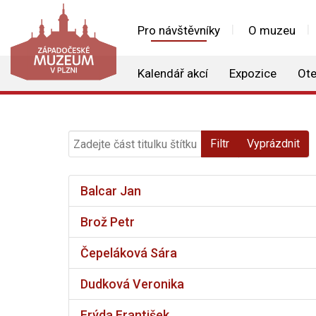
Pro návštěvníky
O muzeu
Kalendář akcí
Expozice
Ote
Zadejte část titulku štítku
Filtr
Vyprázdnit
Balcar Jan
Brož Petr
Čepeláková Sára
Dudková Veronika
Frýda František