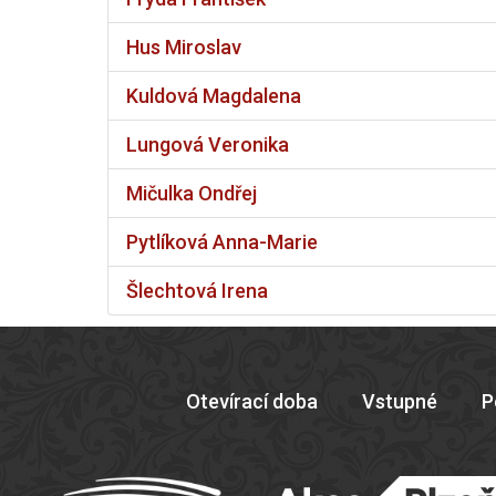
Hus Miroslav
Kuldová Magdalena
Lungová Veronika
Mičulka Ondřej
Pytlíková Anna-Marie
Šlechtová Irena
Otevírací doba
Vstupné
P