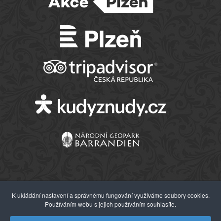
K ukládání nastavení a správnému fungování využíváme soubory cookies.
Používáním webu s jejich používáním souhlasíte.
© 2026 Západočeské muzeum v Plzni