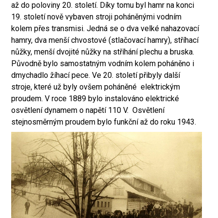
až do poloviny 20. století. Díky tomu byl hamr na konci
19. století nově vybaven stroji poháněnými vodním
kolem přes transmisi. Jedná se o dva velké nahazovací
hamry, dva menší chvostové (stlačovací hamry), stříhací
nůžky, menší dvojité nůžky na stříhání plechu a bruska.
Původně bylo samostatným vodním kolem poháněno i
dmychadlo žíhací pece. Ve 20. století přibyly další
stroje, které už byly ovšem poháněné elektrickým
proudem. V roce 1889 bylo instalováno elektrické
osvětlení dynamem o napětí 110 V. Osvětlení
stejnosměrným proudem bylo funkční až do roku 1943.