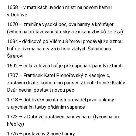
1658 – v matrikách uveden mistr na novém hamru
v Dobřívě
1670 – zmíněna vysoká pec, dva hamry a krénfajer
(výheň na přetavování strusky a získání zbytků železa)
1684 - dědicové po Vilému Šírerovi prodávají železnou
huť se dvěma hamry za 6 tisíc zlatých Šalamounu
Šírerovi
1692 – celá železná huť je přikoupena k panství Zbiroh
1707 – František Karel Přehořovský z Kasejovic,
zástavní držitel komorního panství Zbiroh-Točník-Králův
Dvůr, nechal postavit novou pec
1718 – dobřívský šichtmistr prováděl první pokusy
s urychlením tavby přidáním vápence
1723 – v Dobřívě postaven cánový hamr (tyčovina pro
hřebíky)
1726 – postaveny 2 nové hamry