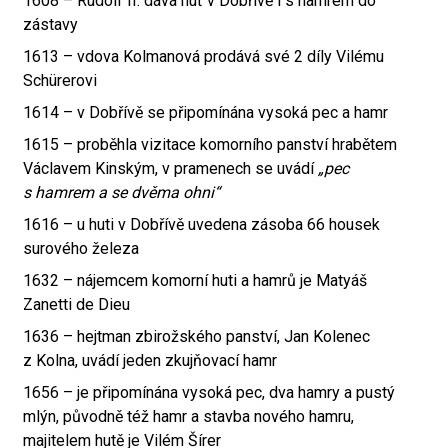
1608 – Rudolf II. dává huť v Dobřívě i s hamrem do
zástavy
1613 – vdova Kolmanová prodává své 2 díly Vilému
Schürerovi
1614 – v Dobřívě se připomínána vysoká pec a hamr
1615 – proběhla vizitace komorního panství hrabětem
Václavem Kinským, v pramenech se uvádí
„pec
s hamrem a se dvěma ohni“
1616 – u huti v Dobřívě uvedena zásoba 66 housek
surového železa
1632 – nájemcem komorní huti a hamrů je Matyáš
Zanetti de Dieu
1636 – hejtman zbirožského panství, Jan Kolenec
z Kolna, uvádí jeden zkujňovací hamr
1656 – je připomínána vysoká pec, dva hamry a pustý
mlýn, původně též hamr a stavba nového hamru,
majitelem hutě je Vilém Šírer