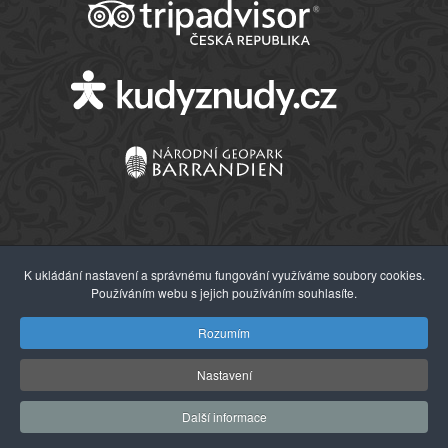
K ukládání nastavení a správnému fungování využíváme soubory cookies.
Používáním webu s jejich používáním souhlasíte.
© 2026 Západočeské muzeum v Plzni
Rozumím
Nastavení
Další informace
Webdesign:
Agionet s.r.o.