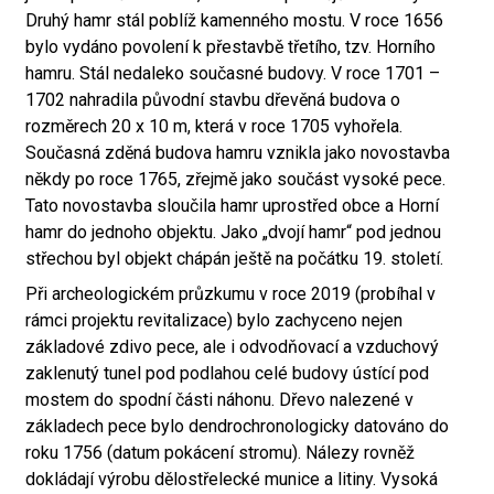
Druhý hamr stál poblíž kamenného mostu. V roce 1656
bylo vydáno povolení k přestavbě třetího, tzv. Horního
hamru. Stál nedaleko současné budovy. V roce 1701 –
1702 nahradila původní stavbu dřevěná budova o
rozměrech 20 x 10 m, která v roce 1705 vyhořela.
Současná zděná budova hamru vznikla jako novostavba
někdy po roce 1765, zřejmě jako součást vysoké pece.
Tato novostavba sloučila hamr uprostřed obce a Horní
hamr do jednoho objektu. Jako „dvojí hamr“ pod jednou
střechou byl objekt chápán ještě na počátku 19. století.
Při archeologickém průzkumu v roce 2019 (probíhal v
rámci projektu revitalizace) bylo zachyceno nejen
základové zdivo pece, ale i odvodňovací a vzduchový
zaklenutý tunel pod podlahou celé budovy ústící pod
mostem do spodní části náhonu. Dřevo nalezené v
základech pece bylo dendrochronologicky datováno do
roku 1756 (datum pokácení stromu). Nálezy rovněž
dokládají výrobu dělostřelecké munice a litiny. Vysoká