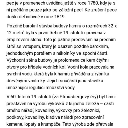
pec je v pramenech uváděna ještě v roce 1780, kdy je s
ní počítáno pouze jako se záložní pecí. Ke zrušení pece
došlo definitivně v roce 1819.
Pozdně barokní stavba budovy hamru o rozměrech 32 x
12 metrů byla v první třetině 19. století upravena v
empirovém slohu. Toto je patrné především na předním
štítě se vstupem, který je osazen pozdně barokním,
jednoduchým portálem s nákolníky ve spodní části.
Východní stěna budovy je prolomena celkem čtyřmi
otvory pro hřídele vodních kol. Vodní kola pracovala na
svrchní vodu, která byla k hamru přiváděna z rybníka
dřevěnými vantroky. Jejich součástí jsou stavítka
umožňující regulaci množství vody.
V 60. letech 19. století (za Strousbergovy éry) byl hamr
přestavěn na výrobu výkovků z kujného železa – části
orného nářadí, kovadliny, výkovky pro železnici,
podkovy, kovadliny, kladiva nářadí pro zpracování
kamene, lopaty a krumpáče. Tato výroba zde přetrvala