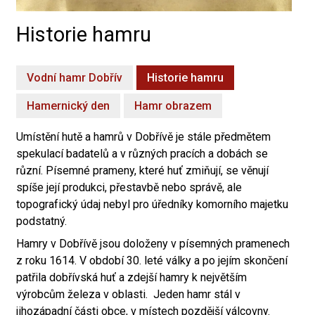
Historie hamru
Vodní hamr Dobřív
Historie hamru
Hamernický den
Hamr obrazem
Umístění hutě a hamrů v Dobřívě je stále předmětem
spekulací badatelů a v různých pracích a dobách se
různí. Písemné prameny, které huť zmiňují, se věnují
spíše její produkci, přestavbě nebo správě, ale
topografický údaj nebyl pro úředníky komorního majetku
podstatný.
Hamry v Dobřívě jsou doloženy v písemných pramenech
z roku 1614. V období 30. leté války a po jejím skončení
patřila dobřívská huť a zdejší hamry k největším
výrobcům železa v oblasti. Jeden hamr stál v
jihozápadní části obce, v místech pozdější válcovny.