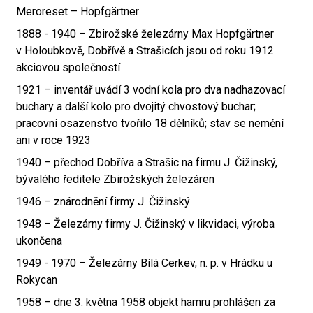
Meroreset – Hopfgärtner
1888 - 1940 – Zbirožské železárny Max Hopfgärtner
v Holoubkově, Dobřívě a Strašicích jsou od roku 1912
akciovou společností
1921 – inventář uvádí 3 vodní kola pro dva nadhazovací
buchary a další kolo pro dvojitý chvostový buchar;
pracovní osazenstvo tvořilo 18 dělníků; stav se nemění
ani v roce 1923
1940 – přechod Dobříva a Strašic na firmu J. Čižinský,
bývalého ředitele Zbirožských železáren
1946 – znárodnění firmy J. Čižinský
1948 – Železárny firmy J. Čižinský v likvidaci, výroba
ukončena
1949 - 1970 – Železárny Bílá Cerkev, n. p. v Hrádku u
Rokycan
1958 – dne 3. května 1958 objekt hamru prohlášen za