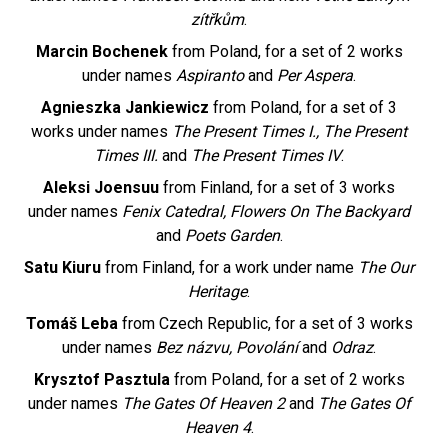
zítřkům
.
Marcin Bochenek
from Poland, for a set of 2 works
under names
Aspiranto
and
Per Aspera
.
Agnieszka Jankiewicz
from Poland, for a set of 3
works under names
The Present Times I., The Present
Times III.
and
The Present Times IV
.
Aleksi Joensuu
from Finland, for a set of 3 works
under names
Fenix Catedral, Flowers On The Backyard
and
Poets Garden
.
Satu Kiuru
from Finland, for a work under name
The Our
Heritage
.
Tomáš Leba
from Czech Republic, for a set of 3 works
under names
Bez názvu, Povolání
and
Odraz
.
Krysztof Pasztula
from Poland, for a set of 2 works
under names
The Gates Of Heaven 2
and
The Gates Of
Heaven 4
.