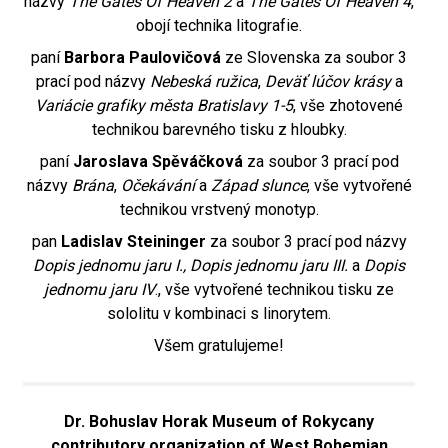
názvy
The Gates Of Heaven 2
a
The Gates Of Heaven 4
,
obojí technika litografie.
paní
Barbora Paulovičová
ze Slovenska za soubor 3
prací pod názvy
Nebeská ružica
,
Deväť lúčov krásy
a
Variácie grafiky města Bratislavy 1-5
, vše zhotovené
technikou barevného tisku z hloubky.
paní
Jaroslava Spěváčková
za soubor 3 prací pod
názvy
Brána
,
Očekávání
a
Západ
slunce
, vše vytvořené
technikou vrstvený monotyp.
pan
Ladislav Steininger
za soubor 3 prací pod názvy
Dopis jednomu jaru I., Dopis jednomu jaru III.
a
Dopis
jednomu jaru IV
., vše vytvořené technikou tisku ze
sololitu v kombinaci s linorytem.
Všem gratulujeme!
Dr. Bohuslav Horak Museum of Rokycany
contributory organization of West Bohemian