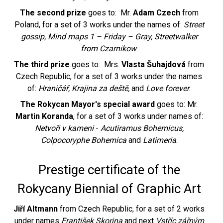
The second prize
goes to:
Mr.
Adam Czech
from
Poland, for a set of 3 works under the names of:
Street
gossip, Mind maps 1 – Friday – Gray, Streetwalker
from Czarnikow
.
The third prize
goes to:
Mrs.
Vlasta Šuhajdová
from
Czech Republic, for a set of 3 works under the names
of:
Hraničář, Krajina za deště,
and
Love forever
.
The Rokycan Mayor's special award
goes to: Mr.
Martin Koranda
, for a set of 3 works under names of:
Netvoři v kameni
-
Acutiramus Bohemicus,
Colpocoryphe Bohemica
and
Latimeria
.
Prestige certificate of the
Rokycany Biennial of Graphic Art
Jiří Altmann
from Czech Republic, for a set of 2 works
under names
František Skorina
and next
Vstříc zářným