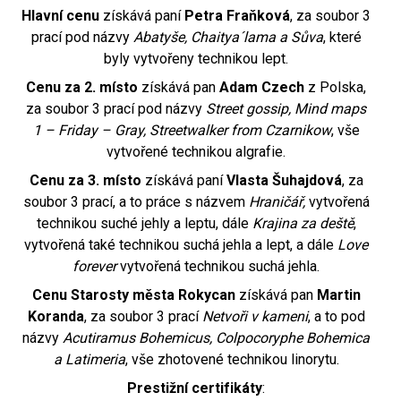
Hlavní cenu
získává paní
Petra Fraňková
, za soubor 3
prací pod názvy
Abatyše, Chaitya´lama a Sůva
, které
byly vytvořeny technikou lept.
Cenu za 2. místo
získává pan
Adam Czech
z Polska,
za soubor 3 prací pod názvy
Street gossip, Mind maps
1 – Friday – Gray, Streetwalker from Czarnikow
, vše
vytvořené technikou algrafie.
Cenu za 3. místo
získává paní
Vlasta Šuhajdová
, za
soubor 3 prací, a to práce s názvem
Hraničář,
vytvořená
technikou suché jehly a leptu, dále
Krajina za deště
,
vytvořená také technikou suchá jehla a lept, a dále
Love
forever
vytvořená technikou suchá jehla.
Cenu Starosty města Rokycan
získává pan
Martin
Koranda
, za soubor 3 prací
Netvoři v kameni
, a to pod
názvy
Acutiramus Bohemicus, Colpocoryphe Bohemica
a Latimeria
, vše zhotovené technikou linorytu.
Prestižní certifikáty
: