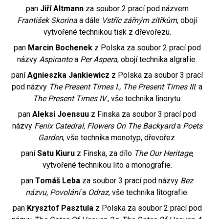
pan
Jiří Altmann
za soubor 2 prací pod názvem
František Skorina
a dále
Vstříc zářným zítřkům
, obojí
vytvořené technikou tisk z dřevořezu.
pan
Marcin Bochenek
z Polska za soubor 2 prací pod
názvy
Aspiranto
a
Per Aspera
, obojí technika algrafie.
paní
Agnieszka Jankiewicz
z Polska za soubor 3 prací
pod názvy
The Present Times I., The Present Times III
. a
The Present Times IV
., vše technika linorytu.
pan
Aleksi Joensuu
z Finska za soubor 3 prací pod
názvy
Fenix Catedral, Flowers On The Backyard
a
Poets
Garden
, vše technika monotyp, dřevořez.
paní
Satu Kiuru
z Finska, za dílo
The Our Heritage
,
vytvořené technikou lito a monografie.
pan
Tomáš Leba
za soubor 3 prací pod názvy
Bez
názvu, Povolání
a
Odraz
, vše technika litografie.
pan
Krysztof Pasztula
z Polska za soubor 2 prací pod