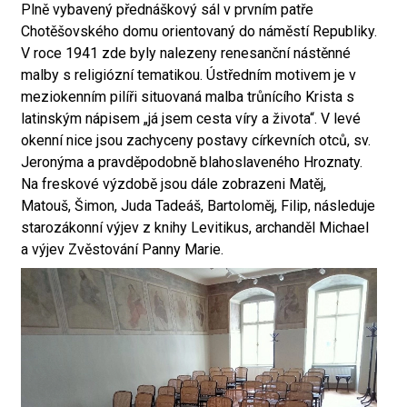
Plně vybavený přednáškový sál v prvním patře
Chotěšovského domu orientovaný do náměstí Republiky.
V roce 1941 zde byly nalezeny renesanční nástěnné
malby s religiózní tematikou. Ústředním motivem je v
meziokenním pilíři situovaná malba trůnícího Krista s
latinským nápisem „já jsem cesta víry a života“. V levé
okenní nice jsou zachyceny postavy církevních otců, sv.
Jeronýma a pravděpodobně blahoslaveného Hroznaty.
Na freskové výzdobě jsou dále zobrazeni Matěj,
Matouš, Šimon, Juda Tadeáš, Bartoloměj, Filip, následuje
starozákonní výjev z knihy Levitikus, archanděl Michael
a výjev Zvěstování Panny Marie.