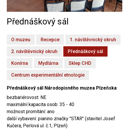
Přednáškový sál
O muzeu
Recepce
1. návštěvnický okruh
2. návštěvnický okruh
Přednáškový sál
Konírna
Mydlárna
Sklep CHD
Centrum experimentální etnologie
Přednáškový sál Národopisného muzea Plzeňska
bezbariérovost: NE
maximální kapacita osob: 35 - 40
možnost promítání: ano
další vybavení: pianino značky "STAR" (stavitel Josef
Kučera, Perlová ul. č.1, Plzeň)