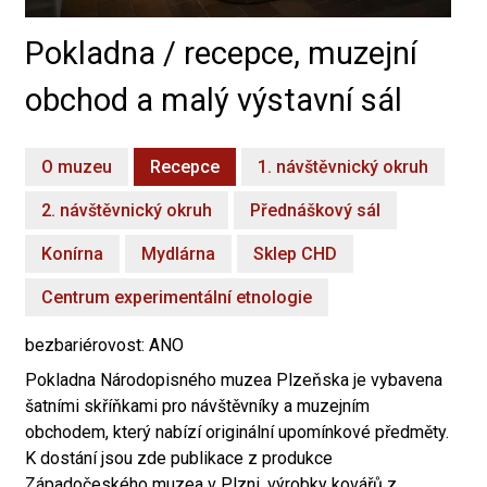
Pokladna / recepce, muzejní
obchod a malý výstavní sál
O muzeu
Recepce
1. návštěvnický okruh
2. návštěvnický okruh
Přednáškový sál
Konírna
Mydlárna
Sklep CHD
Centrum experimentální etnologie
bezbariérovost: ANO
Pokladna Národopisného muzea Plzeňska je vybavena
šatními skříňkami pro návštěvníky a muzejním
obchodem, který nabízí originální upomínkové předměty.
K dostání jsou zde publikace z produkce
Západočeského muzea v Plzni, výrobky kovářů z