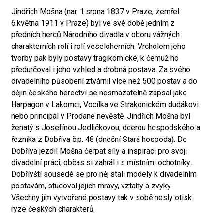
Jindřich Mošna (nar. 1.srpna 1837 v Praze, zemřel
6.května 1911 v Praze) byl ve své době jedním z
předních herců Národního divadla v oboru vážných
charakterních rolí i rolí veseloherních. Vrcholem jeho
tvorby pak byly postavy tragikomické, k čemuž ho
předurčoval i jeho vzhled a drobná postava. Za svého
divadelního působení ztvárnil více než 500 postav a do
dějin českého herectví se nesmazatelně zapsal jako
Harpagon v Lakomci, Vocílka ve Strakonickém dudákovi
nebo principál v Prodané nevěstě. Jindřich Mošna byl
ženatý s Josefínou Jedličkovou, dcerou hospodského a
řezníka z Dobříva č.p. 48 (dnešní Stará hospoda). Do
Dobříva jezdil Mošna čerpat síly a inspiraci pro svoji
divadelní práci, občas si zahrál i s místními ochotníky.
Dobřívští sousedé se pro něj stali modely k divadelním
postavám, studoval jejich mravy, vztahy a zvyky.
Všechny jím vytvořené postavy tak v sobě nesly otisk
ryze českých charakterů.