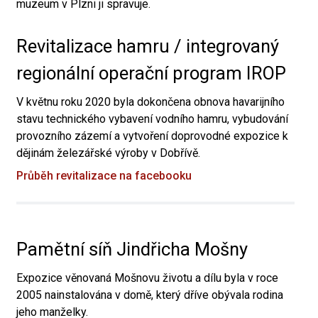
muzeum v Plzni ji spravuje.
Revitalizace hamru / integrovaný
regionální operační program IROP
V květnu roku 2020 byla dokončena obnova havarijního
stavu technického vybavení vodního hamru, vybudování
provozního zázemí a vytvoření doprovodné expozice k
dějinám železářské výroby v Dobřívě.
Průběh revitalizace na facebooku
Pamětní síň Jindřicha Mošny
Expozice věnovaná Mošnovu životu a dílu byla v roce
2005 nainstalována v domě, který dříve obývala rodina
jeho manželky.