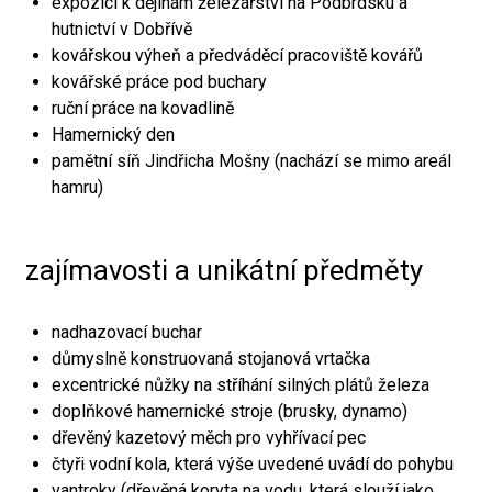
expozici k dějinám železářství na Podbrdsku a
hutnictví v Dobřívě
kovářskou výheň a předváděcí pracoviště kovářů
kovářské práce pod buchary
ruční práce na kovadlině
Hamernický den
pamětní síň Jindřicha Mošny (nachází se mimo areál
hamru)
zajímavosti a unikátní předměty
nadhazovací buchar
důmyslně konstruovaná stojanová vrtačka
excentrické nůžky na stříhání silných plátů železa
doplňkové hamernické stroje (brusky, dynamo)
dřevěný kazetový měch pro vyhřívací pec
čtyři vodní kola, která výše uvedené uvádí do pohybu
vantroky (dřevěná koryta na vodu, která slouží jako