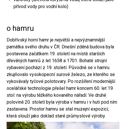
přívod vody pro vodní kolo)
o hamru
Dobřívský horní hamr je největší a nejvýznamnější
památka svého druhu v ČR. Dnešní zděná budova byla
postavena začátkem 19. století na místě starších
dřevěných hamrů z let 1658 a 1701. Bohaté strojní
vybavení pochází z 19. století. Původně se v hamru
zkujňovalo vysokopecní surové železo, ze kterého se
vykovávaly tyčové polotovary. Po rozšíření modernější
ocelářské technologie přešel hamr koncem 60. let 19.
stol. na výrobu těžkého kovaného nářadí. Ve druhé
polovině 20. století byla výroba v hamru i v huti pod ním
zastavena. Prostor hamru se stal muzejní expozicí,
která slouží jako doklad staré průmyslové výroby.