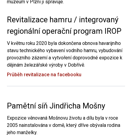
muzeum v Plzni ji spravuje.
Revitalizace hamru / integrovaný
regionální operační program IROP
V květnu roku 2020 byla dokončena obnova havarijního
stavu technického vybavení vodního hamru, vybudování
provozního zázemí a vytvoření doprovodné expozice k
dějinám železářské výroby v Dobřívě.
Průběh revitalizace na facebooku
Pamětní síň Jindřicha Mošny
Expozice věnovaná Mošnovu životu a dílu byla v roce
2005 nainstalována v domě, který dříve obývala rodina
jeho manželky.