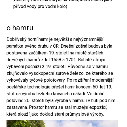
přívod vody pro vodní kolo)
o hamru
Dobřívský horní hamr je největší a nejvýznamnější
památka svého druhu v ČR. Dnešní zděná budova byla
postavena začátkem 19. století na místě starších
dřevěných hamrů z let 1658 a 1701. Bohaté strojní
vybavení pochází z 19. století. Původně se v hamru
zkujňovalo vysokopecní surové železo, ze kterého se
vykovávaly tyčové polotovary. Po rozšíření modernější
ocelářské technologie přešel hamr koncem 60. let 19.
stol. na výrobu těžkého kovaného nářadí. Ve druhé
polovině 20. století byla výroba v hamru i v huti pod ním
zastavena. Prostor hamru se stal muzejní expozicí,
která slouží jako doklad staré průmyslové výroby.