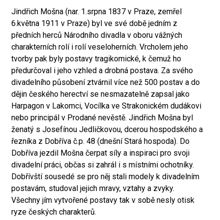
Jindřich Mošna (nar. 1.srpna 1837 v Praze, zemřel
6.května 1911 v Praze) byl ve své době jedním z
předních herců Národního divadla v oboru vážných
charakterních rolí i rolí veseloherních. Vrcholem jeho
tvorby pak byly postavy tragikomické, k čemuž ho
předurčoval i jeho vzhled a drobná postava. Za svého
divadelního působení ztvárnil více než 500 postav a do
dějin českého herectví se nesmazatelně zapsal jako
Harpagon v Lakomci, Vocílka ve Strakonickém dudákovi
nebo principál v Prodané nevěstě. Jindřich Mošna byl
ženatý s Josefínou Jedličkovou, dcerou hospodského a
řezníka z Dobříva č.p. 48 (dnešní Stará hospoda). Do
Dobříva jezdil Mošna čerpat síly a inspiraci pro svoji
divadelní práci, občas si zahrál i s místními ochotníky.
Dobřívští sousedé se pro něj stali modely k divadelním
postavám, studoval jejich mravy, vztahy a zvyky.
Všechny jím vytvořené postavy tak v sobě nesly otisk
ryze českých charakterů.