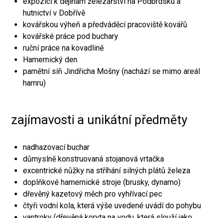
expozici k dějinám železářství na Podbrdsku a
hutnictví v Dobřívě
kovářskou výheň a předváděcí pracoviště kovářů
kovářské práce pod buchary
ruční práce na kovadlině
Hamernický den
pamětní síň Jindřicha Mošny (nachází se mimo areál
hamru)
zajímavosti a unikátní předměty
nadhazovací buchar
důmyslně konstruovaná stojanová vrtačka
excentrické nůžky na stříhání silných plátů železa
doplňkové hamernické stroje (brusky, dynamo)
dřevěný kazetový měch pro vyhřívací pec
čtyři vodní kola, která výše uvedené uvádí do pohybu
vantroky (dřevěná koryta na vodu, která slouží jako