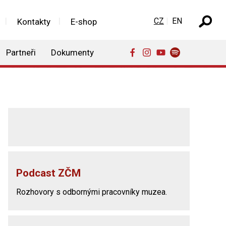
Zvolte jazyk
CZ
EN
Kontakty
E-shop
Partneři
Dokumenty
Podcast ZČM
Rozhovory s odbornými pracovníky muzea.