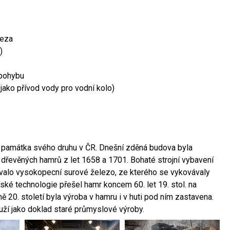
leza
)
 pohybu
 jako přívod vody pro vodní kolo)
ší památka svého druhu v ČR. Dnešní zděná budova byla
 dřevěných hamrů z let 1658 a 1701. Bohaté strojní vybavení
ovalo vysokopecní surové železo, ze kterého se vykovávaly
ské technologie přešel hamr koncem 60. let 19. stol. na
 20. století byla výroba v hamru i v huti pod ním zastavena.
ouží jako doklad staré průmyslové výroby.