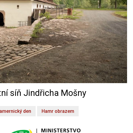
ní síň Jindřicha Mošny
amernický den
Hamr obrazem