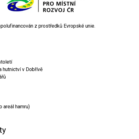
 spolufinancován z prostředků Evropské unie.
toletí
 hutnictví v Dobřívě
ářů
o areál hamru)
ty