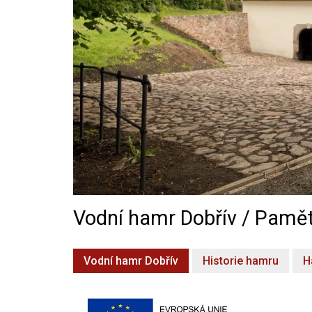
Vodní hamr Dobřív / Pamět
Vodní hamr Dobřív
Historie hamru
H