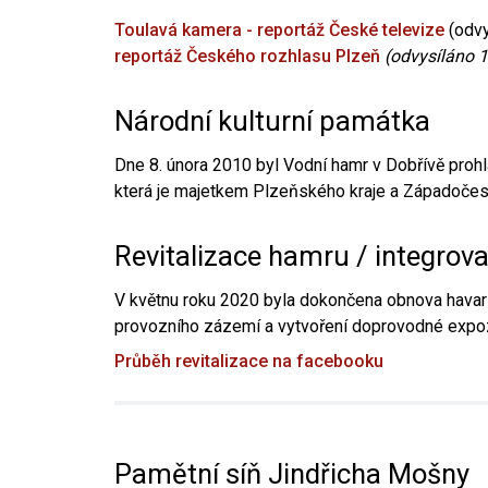
Toulavá kamera - reportáž České televize
(odvy
reportáž Českého rozhlasu Plzeň
(odvysíláno 1
Národní kulturní památka
Dne 8. února 2010 byl Vodní hamr v Dobřívě prohl
která je majetkem Plzeňského kraje a Západočesk
Revitalizace hamru / integrov
V květnu roku 2020 byla dokončena obnova havari
provozního zázemí a vytvoření doprovodné expoz
Průběh revitalizace na facebooku
Pamětní síň Jindřicha Mošny