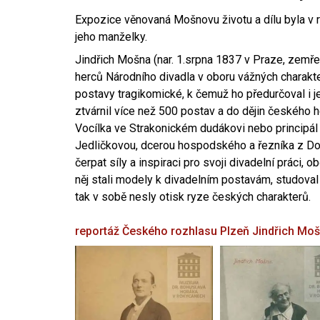
Expozice věnovaná Mošnovu životu a dílu byla v r
jeho manželky.
Jindřich Mošna (nar. 1.srpna 1837 v Praze, zemře
herců Národního divadla v oboru vážných charakter
postavy tragikomické, k čemuž ho předurčoval i 
ztvárnil více než 500 postav a do dějin českého
Vocílka ve Strakonickém dudákovi nebo principál
Jedličkovou, dcerou hospodského a řezníka z Dob
čerpat síly a inspiraci pro svoji divadelní práci, 
něj stali modely k divadelním postavám, studoval
tak v sobě nesly otisk ryze českých charakterů.
reportáž Českého rozhlasu Plzeň
Jindřich Mo