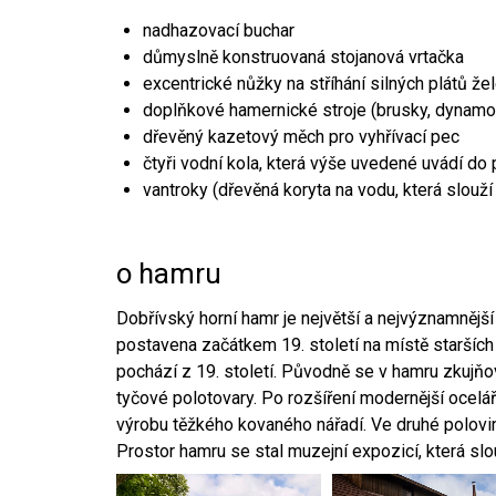
nadhazovací buchar
důmyslně konstruovaná stojanová vrtačka
excentrické nůžky na stříhání silných plátů že
doplňkové hamernické stroje (brusky, dynamo
dřevěný kazetový měch pro vyhřívací pec
čtyři vodní kola, která výše uvedené uvádí do
vantroky (dřevěná koryta na vodu, která slouží
o hamru
Dobřívský horní hamr je největší a nejvýznamněj
postavena začátkem 19. století na místě starších
pochází z 19. století. Původně se v hamru zkujň
tyčové polotovary. Po rozšíření modernější ocelář
výrobu těžkého kovaného nářadí. Ve druhé polovině
Prostor hamru se stal muzejní expozicí, která sl