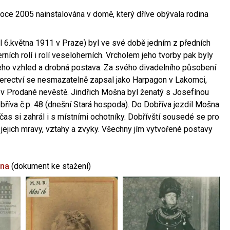
oce 2005 nainstalována v domě, který dříve obývala rodina
l 6.května 1911 v Praze) byl ve své době jedním z předních
ních rolí i rolí veseloherních. Vrcholem jeho tvorby pak byly
jeho vzhled a drobná postava. Za svého divadelního působení
 herectví se nesmazatelně zapsal jako Harpagon v Lakomci,
 v Prodané nevěstě. Jindřich Mošna byl ženatý s Josefínou
říva č.p. 48 (dnešní Stará hospoda). Do Dobříva jezdil Mošna
občas si zahrál i s místními ochotníky. Dobřívští sousedé se pro
 jejich mravy, vztahy a zvyky. Všechny jím vytvořené postavy
šna
(dokument ke stažení)