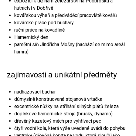
expozici k dějinám železářství na Podbrdsku a
hutnictví v Dobřívě
kovářskou výheň a předváděcí pracoviště kovářů
kovářské práce pod buchary
ruční práce na kovadlině
Hamernický den
pamětní síň Jindřicha Mošny (nachází se mimo areál
hamru)
zajímavosti a unikátní předměty
nadhazovací buchar
důmyslně konstruovaná stojanová vrtačka
excentrické nůžky na stříhání silných plátů železa
doplňkové hamernické stroje (brusky, dynamo)
dřevěný kazetový měch pro vyhřívací pec
čtyři vodní kola, která výše uvedené uvádí do pohybu
vantroky (dřevěná koryta na vodu, která slouží jako