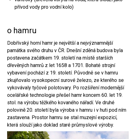
přívod vody pro vodní kolo)
o hamru
Dobřívský horní hamr je největší a nejvýznamnější
památka svého druhu v ČR. Dnešní zděná budova byla
postavena začátkem 19. století na místě starších
dřevěných hamrů z let 1658 a 1701. Bohaté strojní
vybavení pochází z 19. století. Původně se v hamru
zkujňovalo vysokopecní surové železo, ze kterého se
vykovávaly tyčové polotovary. Po rozšíření modernější
ocelářské technologie přešel hamr koncem 60. let 19.
stol. na výrobu těžkého kovaného nářadí. Ve druhé
polovině 20. století byla výroba v hamru i v huti pod ním
zastavena. Prostor hamru se stal muzejní expozicí,
která slouží jako doklad staré průmyslové výroby.