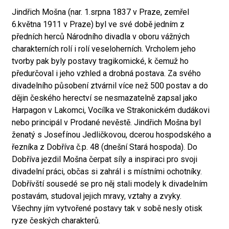
Jindřich Mošna (nar. 1.srpna 1837 v Praze, zemřel
6.května 1911 v Praze) byl ve své době jedním z
předních herců Národního divadla v oboru vážných
charakterních rolí i rolí veseloherních. Vrcholem jeho
tvorby pak byly postavy tragikomické, k čemuž ho
předurčoval i jeho vzhled a drobná postava. Za svého
divadelního působení ztvárnil více než 500 postav a do
dějin českého herectví se nesmazatelně zapsal jako
Harpagon v Lakomci, Vocílka ve Strakonickém dudákovi
nebo principál v Prodané nevěstě. Jindřich Mošna byl
ženatý s Josefínou Jedličkovou, dcerou hospodského a
řezníka z Dobříva č.p. 48 (dnešní Stará hospoda). Do
Dobříva jezdil Mošna čerpat síly a inspiraci pro svoji
divadelní práci, občas si zahrál i s místními ochotníky.
Dobřívští sousedé se pro něj stali modely k divadelním
postavám, studoval jejich mravy, vztahy a zvyky.
Všechny jím vytvořené postavy tak v sobě nesly otisk
ryze českých charakterů.