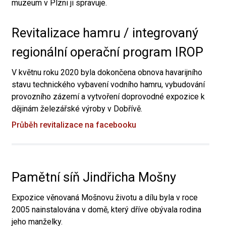
muzeum v Plzni ji spravuje.
Revitalizace hamru / integrovaný
regionální operační program IROP
V květnu roku 2020 byla dokončena obnova havarijního
stavu technického vybavení vodního hamru, vybudování
provozního zázemí a vytvoření doprovodné expozice k
dějinám železářské výroby v Dobřívě.
Průběh revitalizace na facebooku
Pamětní síň Jindřicha Mošny
Expozice věnovaná Mošnovu životu a dílu byla v roce
2005 nainstalována v domě, který dříve obývala rodina
jeho manželky.