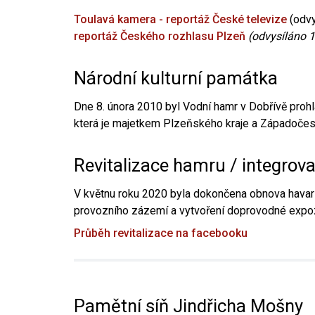
Toulavá kamera - reportáž České televize
(odvy
reportáž Českého rozhlasu Plzeň
(odvysíláno 1
Národní kulturní památka
Dne 8. února 2010 byl Vodní hamr v Dobřívě prohl
která je majetkem Plzeňského kraje a Západočesk
Revitalizace hamru / integrov
V květnu roku 2020 byla dokončena obnova havari
provozního zázemí a vytvoření doprovodné expoz
Průběh revitalizace na facebooku
Pamětní síň Jindřicha Mošny