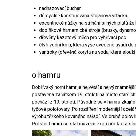
nadhazovací buchar
důmyslně konstruovaná stojanová vrtačka
excentrické nůžky na stříhání silných plátů že
doplňkové hamernické stroje (brusky, dynamo
dřevěný kazetový měch pro vyhřívací pec
čtyři vodní kola, která výše uvedené uvádí do
vantroky (dřevěná koryta na vodu, která slouží
o hamru
Dobřívský horní hamr je největší a nejvýznamněj
postavena začátkem 19. století na místě starších
pochází z 19. století. Původně se v hamru zkujň
tyčové polotovary. Po rozšíření modernější ocelář
výrobu těžkého kovaného nářadí. Ve druhé polovině
Prostor hamru se stal muzejní expozicí, která sl