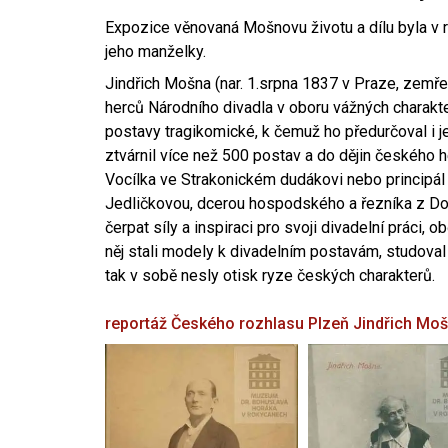
Expozice věnovaná Mošnovu životu a dílu byla v r
jeho manželky.
Jindřich Mošna (nar. 1.srpna 1837 v Praze, zemře
herců Národního divadla v oboru vážných charakter
postavy tragikomické, k čemuž ho předurčoval i 
ztvárnil více než 500 postav a do dějin českého
Vocílka ve Strakonickém dudákovi nebo principál
Jedličkovou, dcerou hospodského a řezníka z Dob
čerpat síly a inspiraci pro svoji divadelní práci, 
něj stali modely k divadelním postavám, studoval
tak v sobě nesly otisk ryze českých charakterů.
reportáž Českého rozhlasu Plzeň
Jindřich Mo