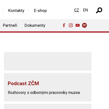
Zvolte jazyk
CZ
EN
Kontakty
E-shop
Partneři
Dokumenty
Podcast ZČM
Rozhovory s odbornými pracovníky muzea.