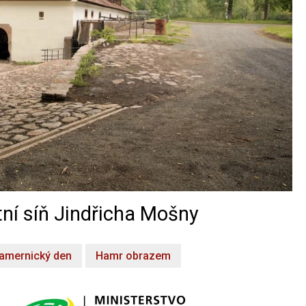
ní síň Jindřicha Mošny
amernický den
Hamr obrazem