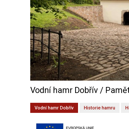
Vodní hamr Dobřív / Pamět
Vodní hamr Dobřív
Historie hamru
H