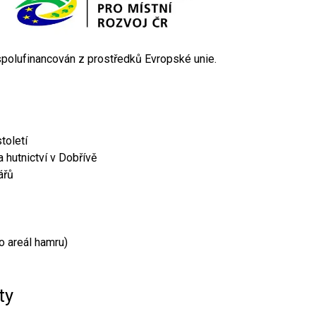
 spolufinancován z prostředků Evropské unie.
toletí
 hutnictví v Dobřívě
ářů
o areál hamru)
ty