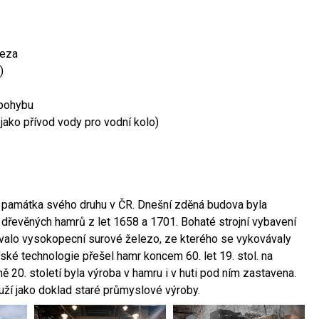
leza
)
 pohybu
 jako přívod vody pro vodní kolo)
ší památka svého druhu v ČR. Dnešní zděná budova byla
 dřevěných hamrů z let 1658 a 1701. Bohaté strojní vybavení
ovalo vysokopecní surové železo, ze kterého se vykovávaly
ské technologie přešel hamr koncem 60. let 19. stol. na
 20. století byla výroba v hamru i v huti pod ním zastavena.
ouží jako doklad staré průmyslové výroby.