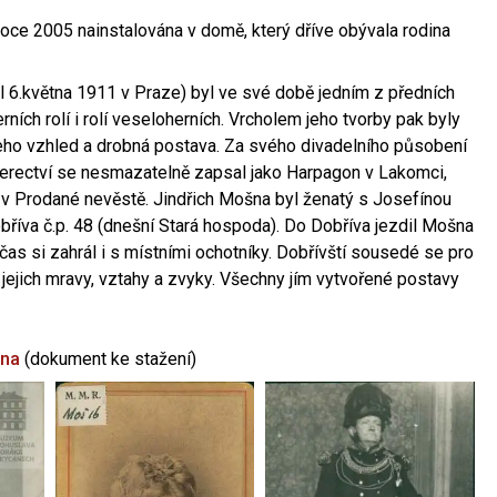
oce 2005 nainstalována v domě, který dříve obývala rodina
l 6.května 1911 v Praze) byl ve své době jedním z předních
ních rolí i rolí veseloherních. Vrcholem jeho tvorby pak byly
jeho vzhled a drobná postava. Za svého divadelního působení
 herectví se nesmazatelně zapsal jako Harpagon v Lakomci,
 v Prodané nevěstě. Jindřich Mošna byl ženatý s Josefínou
říva č.p. 48 (dnešní Stará hospoda). Do Dobříva jezdil Mošna
občas si zahrál i s místními ochotníky. Dobřívští sousedé se pro
 jejich mravy, vztahy a zvyky. Všechny jím vytvořené postavy
šna
(dokument ke stažení)