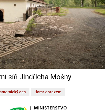
ní síň Jindřicha Mošny
amernický den
Hamr obrazem