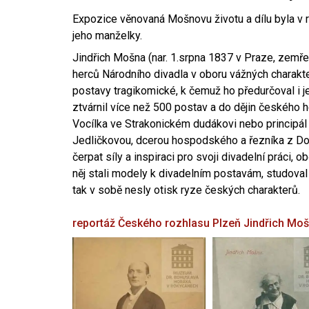
Expozice věnovaná Mošnovu životu a dílu byla v r
jeho manželky.
Jindřich Mošna (nar. 1.srpna 1837 v Praze, zemře
herců Národního divadla v oboru vážných charakter
postavy tragikomické, k čemuž ho předurčoval i 
ztvárnil více než 500 postav a do dějin českého
Vocílka ve Strakonickém dudákovi nebo principál
Jedličkovou, dcerou hospodského a řezníka z Dob
čerpat síly a inspiraci pro svoji divadelní práci, 
něj stali modely k divadelním postavám, studoval
tak v sobě nesly otisk ryze českých charakterů.
reportáž Českého rozhlasu Plzeň
Jindřich Mo