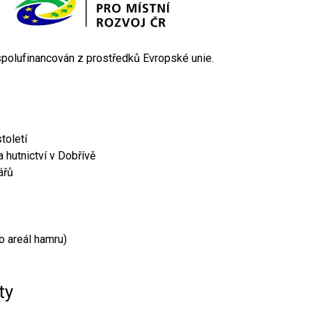
 spolufinancován z prostředků Evropské unie.
toletí
 hutnictví v Dobřívě
ářů
o areál hamru)
ty