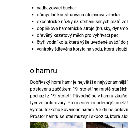
nadhazovací buchar
důmyslně konstruovaná stojanová vrtačka
excentrické nůžky na stříhání silných plátů že
doplňkové hamernické stroje (brusky, dynamo
dřevěný kazetový měch pro vyhřívací pec
čtyři vodní kola, která výše uvedené uvádí do
vantroky (dřevěná koryta na vodu, která slouží
o hamru
Dobřívský horní hamr je největší a nejvýznamněj
postavena začátkem 19. století na místě starších
pochází z 19. století. Původně se v hamru zkujň
tyčové polotovary. Po rozšíření modernější ocelář
výrobu těžkého kovaného nářadí. Ve druhé polovině
Prostor hamru se stal muzejní expozicí, která sl