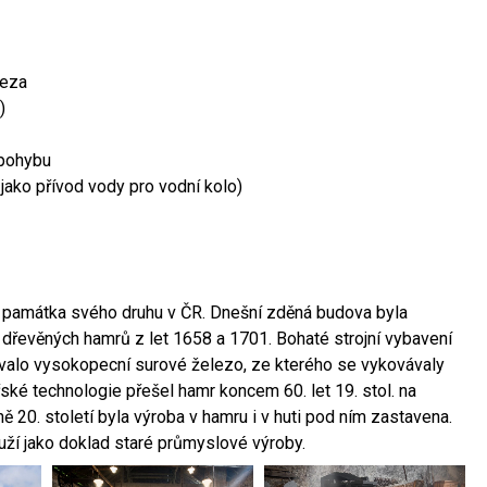
leza
)
 pohybu
 jako přívod vody pro vodní kolo)
ší památka svého druhu v ČR. Dnešní zděná budova byla
 dřevěných hamrů z let 1658 a 1701. Bohaté strojní vybavení
ovalo vysokopecní surové železo, ze kterého se vykovávaly
ské technologie přešel hamr koncem 60. let 19. stol. na
 20. století byla výroba v hamru i v huti pod ním zastavena.
ouží jako doklad staré průmyslové výroby.