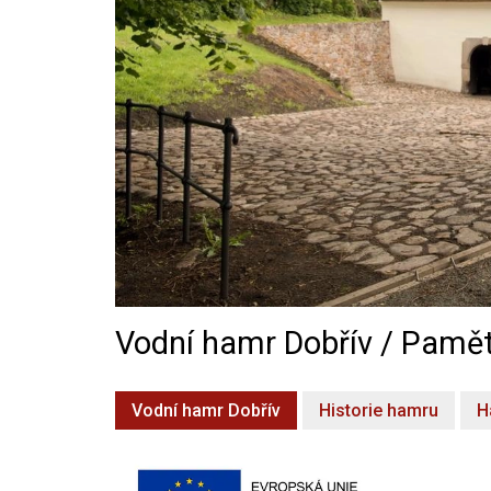
Vodní hamr Dobřív / Pamět
Vodní hamr Dobřív
Historie hamru
H