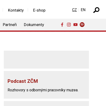
Zvolte jazyk
CZ
EN
Kontakty
E-shop
Partneři
Dokumenty
Podcast ZČM
Rozhovory s odbornými pracovníky muzea.