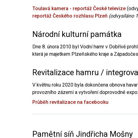
Toulavá kamera - reportáž České televize
(odvy
reportáž Českého rozhlasu Plzeň
(odvysíláno 1
Národní kulturní památka
Dne 8. února 2010 byl Vodní hamr v Dobřívě prohl
která je majetkem Plzeňského kraje a Západočesk
Revitalizace hamru / integrov
V květnu roku 2020 byla dokončena obnova havari
provozního zázemí a vytvoření doprovodné expoz
Průběh revitalizace na facebooku
Pamětní síň Jindřicha Mošny