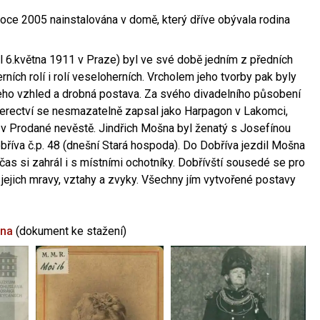
oce 2005 nainstalována v domě, který dříve obývala rodina
l 6.května 1911 v Praze) byl ve své době jedním z předních
ních rolí i rolí veseloherních. Vrcholem jeho tvorby pak byly
jeho vzhled a drobná postava. Za svého divadelního působení
 herectví se nesmazatelně zapsal jako Harpagon v Lakomci,
 v Prodané nevěstě. Jindřich Mošna byl ženatý s Josefínou
říva č.p. 48 (dnešní Stará hospoda). Do Dobříva jezdil Mošna
občas si zahrál i s místními ochotníky. Dobřívští sousedé se pro
 jejich mravy, vztahy a zvyky. Všechny jím vytvořené postavy
šna
(dokument ke stažení)