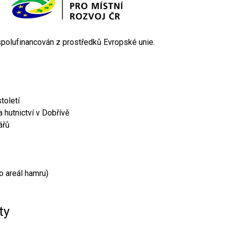
 spolufinancován z prostředků Evropské unie.
toletí
 hutnictví v Dobřívě
ářů
o areál hamru)
ty