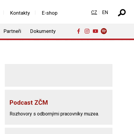
Zvolte jazyk
CZ
EN
Kontakty
E-shop
Partneři
Dokumenty
Podcast ZČM
Rozhovory s odbornými pracovníky muzea.