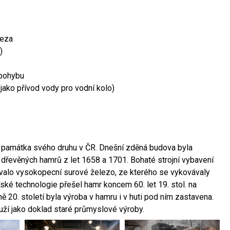
leza
)
 pohybu
 jako přívod vody pro vodní kolo)
ší památka svého druhu v ČR. Dnešní zděná budova byla
 dřevěných hamrů z let 1658 a 1701. Bohaté strojní vybavení
ovalo vysokopecní surové železo, ze kterého se vykovávaly
ské technologie přešel hamr koncem 60. let 19. stol. na
 20. století byla výroba v hamru i v huti pod ním zastavena.
ouží jako doklad staré průmyslové výroby.