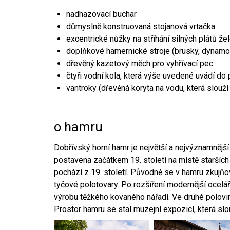
nadhazovací buchar
důmyslně konstruovaná stojanová vrtačka
excentrické nůžky na stříhání silných plátů že
doplňkové hamernické stroje (brusky, dynamo
dřevěný kazetový měch pro vyhřívací pec
čtyři vodní kola, která výše uvedené uvádí do
vantroky (dřevěná koryta na vodu, která slouží
o hamru
Dobřívský horní hamr je největší a nejvýznamněj
postavena začátkem 19. století na místě starších
pochází z 19. století. Původně se v hamru zkujň
tyčové polotovary. Po rozšíření modernější ocelář
výrobu těžkého kovaného nářadí. Ve druhé polovině
Prostor hamru se stal muzejní expozicí, která sl