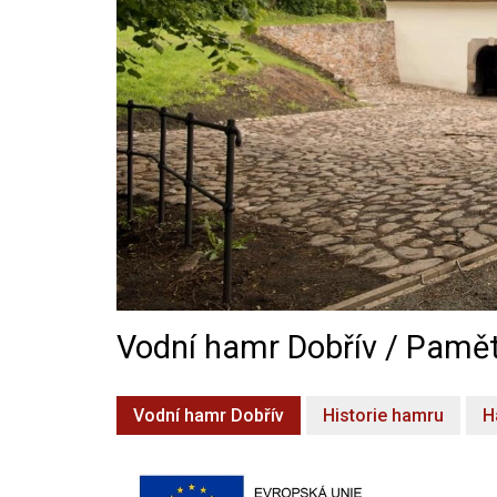
Vodní hamr Dobřív / Pamět
Vodní hamr Dobřív
Historie hamru
H