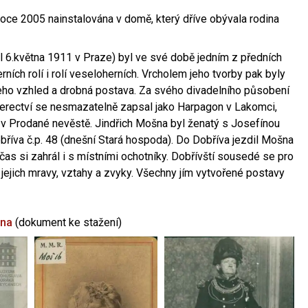
oce 2005 nainstalována v domě, který dříve obývala rodina
l 6.května 1911 v Praze) byl ve své době jedním z předních
ních rolí i rolí veseloherních. Vrcholem jeho tvorby pak byly
jeho vzhled a drobná postava. Za svého divadelního působení
 herectví se nesmazatelně zapsal jako Harpagon v Lakomci,
 v Prodané nevěstě. Jindřich Mošna byl ženatý s Josefínou
říva č.p. 48 (dnešní Stará hospoda). Do Dobříva jezdil Mošna
občas si zahrál i s místními ochotníky. Dobřívští sousedé se pro
 jejich mravy, vztahy a zvyky. Všechny jím vytvořené postavy
šna
(dokument ke stažení)