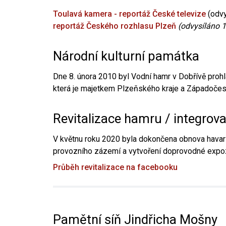
Toulavá kamera - reportáž České televize
(odvy
reportáž Českého rozhlasu Plzeň
(odvysíláno 1
Národní kulturní památka
Dne 8. února 2010 byl Vodní hamr v Dobřívě prohl
která je majetkem Plzeňského kraje a Západočesk
Revitalizace hamru / integrov
V květnu roku 2020 byla dokončena obnova havari
provozního zázemí a vytvoření doprovodné expoz
Průběh revitalizace na facebooku
Pamětní síň Jindřicha Mošny