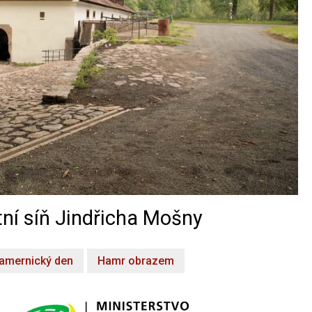
ní síň Jindřicha Mošny
amernický den
Hamr obrazem