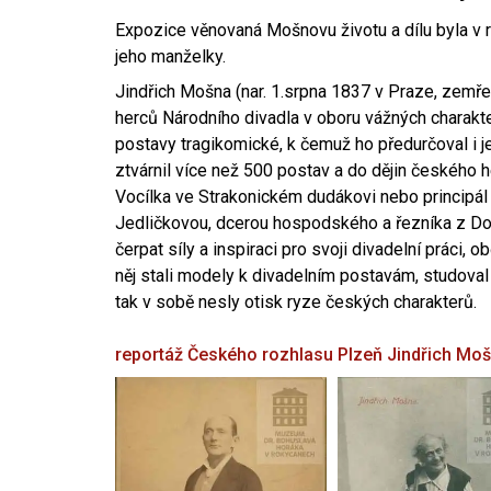
Expozice věnovaná Mošnovu životu a dílu byla v r
jeho manželky.
Jindřich Mošna (nar. 1.srpna 1837 v Praze, zemře
herců Národního divadla v oboru vážných charakter
postavy tragikomické, k čemuž ho předurčoval i 
ztvárnil více než 500 postav a do dějin českého
Vocílka ve Strakonickém dudákovi nebo principál
Jedličkovou, dcerou hospodského a řezníka z Dob
čerpat síly a inspiraci pro svoji divadelní práci, 
něj stali modely k divadelním postavám, studoval
tak v sobě nesly otisk ryze českých charakterů.
reportáž Českého rozhlasu Plzeň
Jindřich Mo