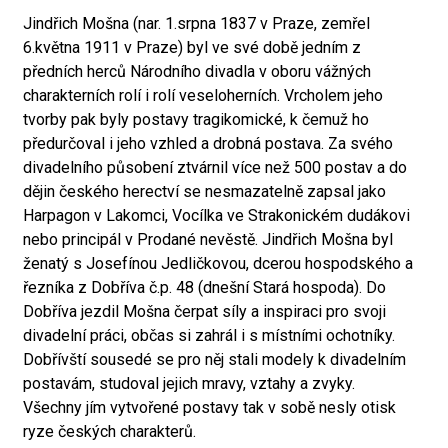
Jindřich Mošna (nar. 1.srpna 1837 v Praze, zemřel
6.května 1911 v Praze) byl ve své době jedním z
předních herců Národního divadla v oboru vážných
charakterních rolí i rolí veseloherních. Vrcholem jeho
tvorby pak byly postavy tragikomické, k čemuž ho
předurčoval i jeho vzhled a drobná postava. Za svého
divadelního působení ztvárnil více než 500 postav a do
dějin českého herectví se nesmazatelně zapsal jako
Harpagon v Lakomci, Vocílka ve Strakonickém dudákovi
nebo principál v Prodané nevěstě. Jindřich Mošna byl
ženatý s Josefínou Jedličkovou, dcerou hospodského a
řezníka z Dobříva č.p. 48 (dnešní Stará hospoda). Do
Dobříva jezdil Mošna čerpat síly a inspiraci pro svoji
divadelní práci, občas si zahrál i s místními ochotníky.
Dobřívští sousedé se pro něj stali modely k divadelním
postavám, studoval jejich mravy, vztahy a zvyky.
Všechny jím vytvořené postavy tak v sobě nesly otisk
ryze českých charakterů.