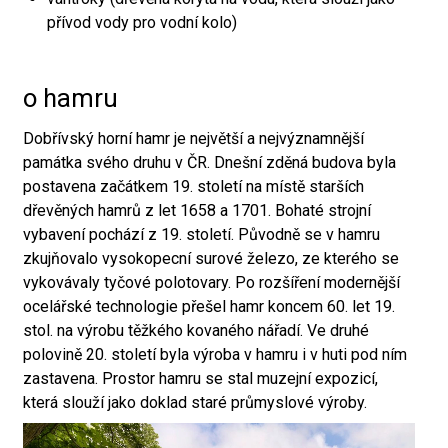
přívod vody pro vodní kolo)
o hamru
Dobřívský horní hamr je největší a nejvýznamnější
památka svého druhu v ČR. Dnešní zděná budova byla
postavena začátkem 19. století na místě starších
dřevěných hamrů z let 1658 a 1701. Bohaté strojní
vybavení pochází z 19. století. Původně se v hamru
zkujňovalo vysokopecní surové železo, ze kterého se
vykovávaly tyčové polotovary. Po rozšíření modernější
ocelářské technologie přešel hamr koncem 60. let 19.
stol. na výrobu těžkého kovaného nářadí. Ve druhé
polovině 20. století byla výroba v hamru i v huti pod ním
zastavena. Prostor hamru se stal muzejní expozicí,
která slouží jako doklad staré průmyslové výroby.