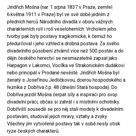
Jindřich Mošna (nar. 1.srpna 1837 v Praze, zemřel
6.května 1911 v Praze) byl ve své době jedním z
předních herců Národního divadla v oboru vážných
charakterních rolí i rolí veseloherních. Vrcholem jeho
tvorby pak byly postavy tragikomické, k čemuž ho
předurčoval i jeho vzhled a drobná postava. Za svého
divadelního působení ztvárnil více než 500 postav a do
dějin českého herectví se nesmazatelně zapsal jako
Harpagon v Lakomci, Vocílka ve Strakonickém dudákovi
nebo principál v Prodané nevěstě. Jindřich Mošna byl
ženatý s Josefínou Jedličkovou, dcerou hospodského a
řezníka z Dobříva č.p. 48 (dnešní Stará hospoda). Do
Dobříva jezdil Mošna čerpat síly a inspiraci pro svoji
divadelní práci, občas si zahrál i s místními ochotníky.
Dobřívští sousedé se pro něj stali modely k divadelním
postavám, studoval jejich mravy, vztahy a zvyky.
Všechny jím vytvořené postavy tak v sobě nesly otisk
ryze českých charakterů.