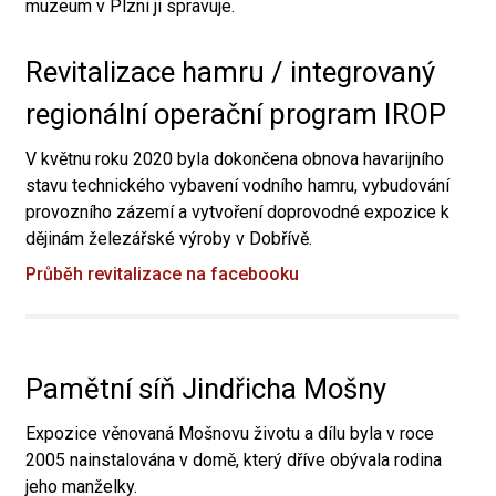
muzeum v Plzni ji spravuje.
Revitalizace hamru / integrovaný
regionální operační program IROP
V květnu roku 2020 byla dokončena obnova havarijního
stavu technického vybavení vodního hamru, vybudování
provozního zázemí a vytvoření doprovodné expozice k
dějinám železářské výroby v Dobřívě.
Průběh revitalizace na facebooku
Pamětní síň Jindřicha Mošny
Expozice věnovaná Mošnovu životu a dílu byla v roce
2005 nainstalována v domě, který dříve obývala rodina
jeho manželky.