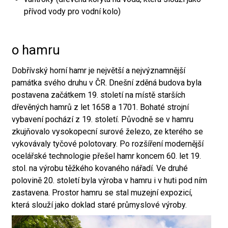
přívod vody pro vodní kolo)
o hamru
Dobřívský horní hamr je největší a nejvýznamnější
památka svého druhu v ČR. Dnešní zděná budova byla
postavena začátkem 19. století na místě starších
dřevěných hamrů z let 1658 a 1701. Bohaté strojní
vybavení pochází z 19. století. Původně se v hamru
zkujňovalo vysokopecní surové železo, ze kterého se
vykovávaly tyčové polotovary. Po rozšíření modernější
ocelářské technologie přešel hamr koncem 60. let 19.
stol. na výrobu těžkého kovaného nářadí. Ve druhé
polovině 20. století byla výroba v hamru i v huti pod ním
zastavena. Prostor hamru se stal muzejní expozicí,
která slouží jako doklad staré průmyslové výroby.