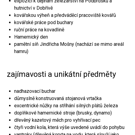
expozici k dějinám železářství na Podbrdsku a
hutnictví v Dobřívě
kovářskou výheň a předváděcí pracoviště kovářů
kovářské práce pod buchary
ruční práce na kovadlině
Hamernický den
pamětní síň Jindřicha Mošny (nachází se mimo areál
hamru)
zajímavosti a unikátní předměty
nadhazovací buchar
důmyslně konstruovaná stojanová vrtačka
excentrické nůžky na stříhání silných plátů železa
doplňkové hamernické stroje (brusky, dynamo)
dřevěný kazetový měch pro vyhřívací pec
čtyři vodní kola, která výše uvedené uvádí do pohybu
vantroky (dřevěná koryta na vodu, která slouží jako