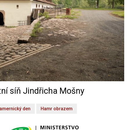
ní síň Jindřicha Mošny
amernický den
Hamr obrazem