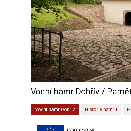
Vodní hamr Dobřív / Pamět
Vodní hamr Dobřív
Historie hamru
H