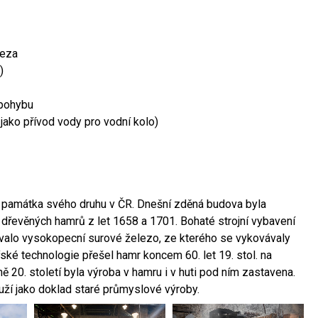
leza
)
 pohybu
 jako přívod vody pro vodní kolo)
ší památka svého druhu v ČR. Dnešní zděná budova byla
 dřevěných hamrů z let 1658 a 1701. Bohaté strojní vybavení
ovalo vysokopecní surové železo, ze kterého se vykovávaly
ské technologie přešel hamr koncem 60. let 19. stol. na
 20. století byla výroba v hamru i v huti pod ním zastavena.
ouží jako doklad staré průmyslové výroby.