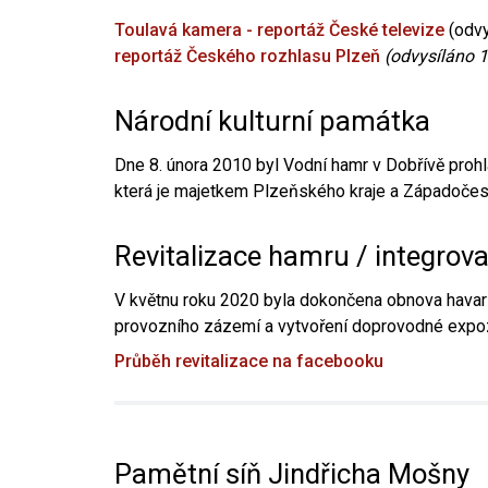
Toulavá kamera - reportáž České televize
(odvy
reportáž Českého rozhlasu Plzeň
(odvysíláno 1
Národní kulturní památka
Dne 8. února 2010 byl Vodní hamr v Dobřívě prohl
která je majetkem Plzeňského kraje a Západočesk
Revitalizace hamru / integrov
V květnu roku 2020 byla dokončena obnova havari
provozního zázemí a vytvoření doprovodné expoz
Průběh revitalizace na facebooku
Pamětní síň Jindřicha Mošny