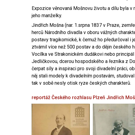
Expozice věnovaná Mošnovu životu a dílu byla v r
jeho manželky.
Jindřich Mošna (nar. 1.srpna 1837 v Praze, zemře
herců Národního divadla v oboru vážných charakter
postavy tragikomické, k čemuž ho předurčoval i 
ztvárnil více než 500 postav a do dějin českého
Vocílka ve Strakonickém dudákovi nebo principál
Jedličkovou, dcerou hospodského a řezníka z Dob
čerpat síly a inspiraci pro svoji divadelní práci, 
něj stali modely k divadelním postavám, studoval
tak v sobě nesly otisk ryze českých charakterů.
reportáž Českého rozhlasu Plzeň
Jindřich Mo