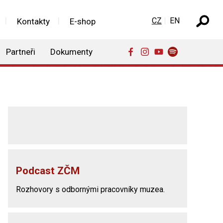
Zvolte jazyk
CZ
EN
Kontakty
E-shop
Partneři
Dokumenty
Podcast ZČM
Rozhovory s odbornými pracovníky muzea.