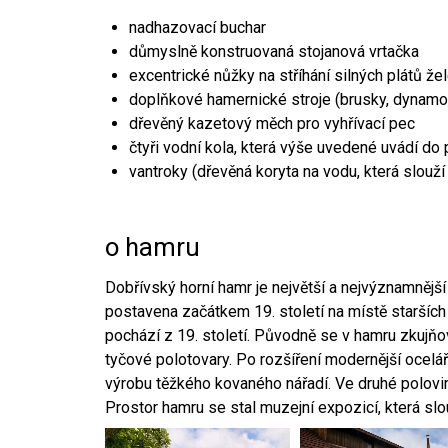
nadhazovací buchar
důmyslně konstruovaná stojanová vrtačka
excentrické nůžky na stříhání silných plátů že
doplňkové hamernické stroje (brusky, dynamo
dřevěný kazetový měch pro vyhřívací pec
čtyři vodní kola, která výše uvedené uvádí do
vantroky (dřevěná koryta na vodu, která slouží
o hamru
Dobřívský horní hamr je největší a nejvýznamněj
postavena začátkem 19. století na místě starších
pochází z 19. století. Původně se v hamru zkujň
tyčové polotovary. Po rozšíření modernější ocelář
výrobu těžkého kovaného nářadí. Ve druhé polovině
Prostor hamru se stal muzejní expozicí, která sl