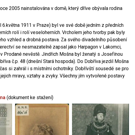
oce 2005 nainstalována v domě, který dříve obývala rodina
l 6.května 1911 v Praze) byl ve své době jedním z předních
ních rolí i rolí veseloherních. Vrcholem jeho tvorby pak byly
jeho vzhled a drobná postava. Za svého divadelního působení
 herectví se nesmazatelně zapsal jako Harpagon v Lakomci,
 v Prodané nevěstě. Jindřich Mošna byl ženatý s Josefínou
říva č.p. 48 (dnešní Stará hospoda). Do Dobříva jezdil Mošna
občas si zahrál i s místními ochotníky. Dobřívští sousedé se pro
 jejich mravy, vztahy a zvyky. Všechny jím vytvořené postavy
šna
(dokument ke stažení)