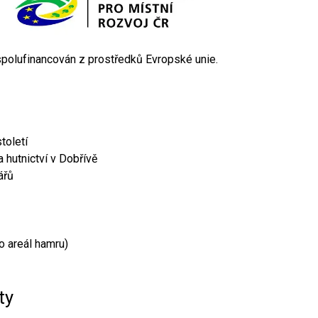
 spolufinancován z prostředků Evropské unie.
toletí
 hutnictví v Dobřívě
ářů
o areál hamru)
ty