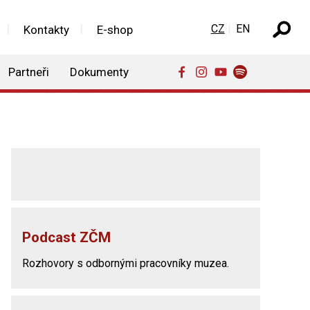
Zvolte jazyk
CZ
EN
Kontakty
E-shop
Partneři
Dokumenty
Podcast ZČM
Rozhovory s odbornými pracovníky muzea.