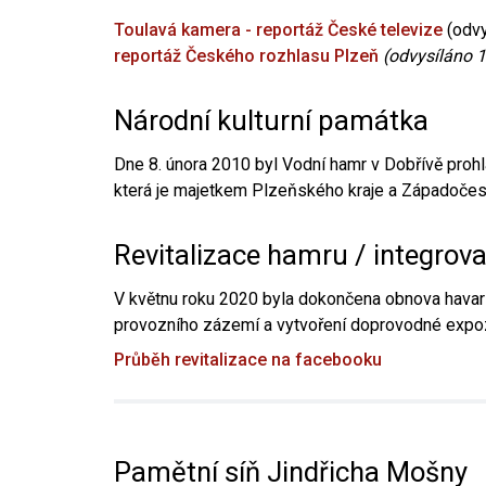
Toulavá kamera - reportáž České televize
(odvy
reportáž Českého rozhlasu Plzeň
(odvysíláno 1
Národní kulturní památka
Dne 8. února 2010 byl Vodní hamr v Dobřívě prohl
která je majetkem Plzeňského kraje a Západočesk
Revitalizace hamru / integrov
V květnu roku 2020 byla dokončena obnova havari
provozního zázemí a vytvoření doprovodné expoz
Průběh revitalizace na facebooku
Pamětní síň Jindřicha Mošny