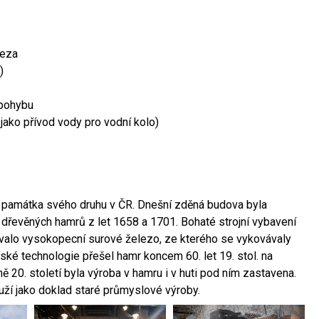
leza
)
 pohybu
 jako přívod vody pro vodní kolo)
ší památka svého druhu v ČR. Dnešní zděná budova byla
 dřevěných hamrů z let 1658 a 1701. Bohaté strojní vybavení
ovalo vysokopecní surové železo, ze kterého se vykovávaly
ské technologie přešel hamr koncem 60. let 19. stol. na
 20. století byla výroba v hamru i v huti pod ním zastavena.
ouží jako doklad staré průmyslové výroby.