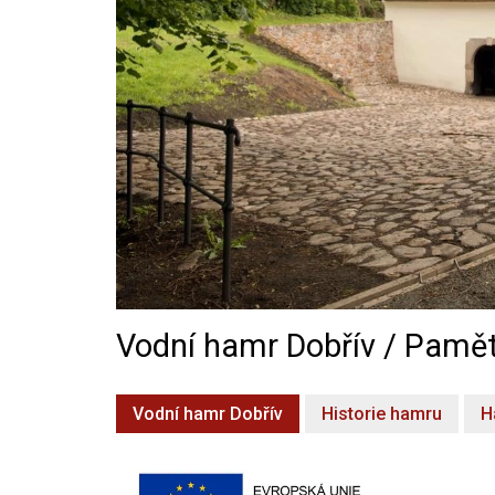
Vodní hamr Dobřív / Pamět
Vodní hamr Dobřív
Historie hamru
H