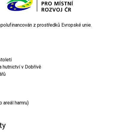
 spolufinancován z prostředků Evropské unie.
toletí
 hutnictví v Dobřívě
ářů
o areál hamru)
ty