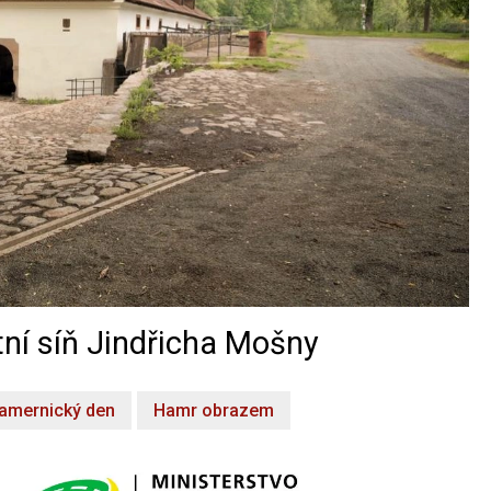
ní síň Jindřicha Mošny
amernický den
Hamr obrazem