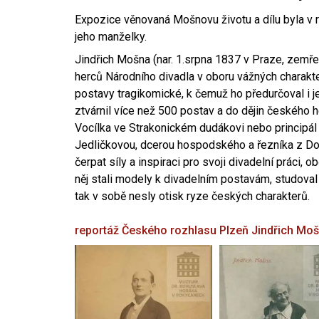
Expozice věnovaná Mošnovu životu a dílu byla v r
jeho manželky.
Jindřich Mošna (nar. 1.srpna 1837 v Praze, zemře
herců Národního divadla v oboru vážných charakter
postavy tragikomické, k čemuž ho předurčoval i 
ztvárnil více než 500 postav a do dějin českého
Vocílka ve Strakonickém dudákovi nebo principál
Jedličkovou, dcerou hospodského a řezníka z Dob
čerpat síly a inspiraci pro svoji divadelní práci, 
něj stali modely k divadelním postavám, studoval
tak v sobě nesly otisk ryze českých charakterů.
reportáž Českého rozhlasu Plzeň
Jindřich Mo