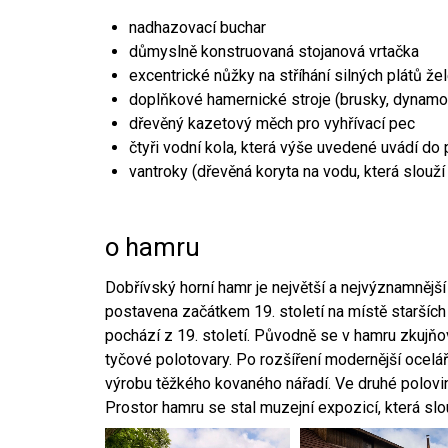
nadhazovací buchar
důmyslně konstruovaná stojanová vrtačka
excentrické nůžky na stříhání silných plátů že
doplňkové hamernické stroje (brusky, dynamo
dřevěný kazetový měch pro vyhřívací pec
čtyři vodní kola, která výše uvedené uvádí do
vantroky (dřevěná koryta na vodu, která slouží
o hamru
Dobřívský horní hamr je největší a nejvýznamněj
postavena začátkem 19. století na místě starších
pochází z 19. století. Původně se v hamru zkujň
tyčové polotovary. Po rozšíření modernější ocelář
výrobu těžkého kovaného nářadí. Ve druhé polovině
Prostor hamru se stal muzejní expozicí, která sl