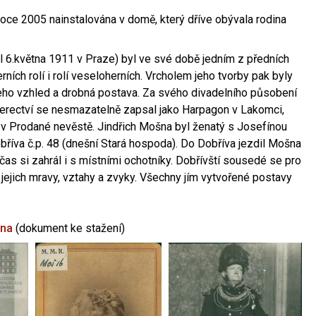
oce 2005 nainstalována v domě, který dříve obývala rodina
l 6.května 1911 v Praze) byl ve své době jedním z předních
ních rolí i rolí veseloherních. Vrcholem jeho tvorby pak byly
jeho vzhled a drobná postava. Za svého divadelního působení
 herectví se nesmazatelně zapsal jako Harpagon v Lakomci,
 v Prodané nevěstě. Jindřich Mošna byl ženatý s Josefínou
říva č.p. 48 (dnešní Stará hospoda). Do Dobříva jezdil Mošna
občas si zahrál i s místními ochotníky. Dobřívští sousedé se pro
 jejich mravy, vztahy a zvyky. Všechny jím vytvořené postavy
šna
(dokument ke stažení)