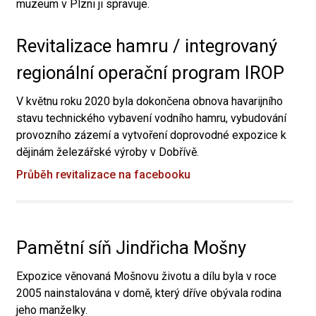
muzeum v Plzni ji spravuje.
Revitalizace hamru / integrovaný
regionální operační program IROP
V květnu roku 2020 byla dokončena obnova havarijního
stavu technického vybavení vodního hamru, vybudování
provozního zázemí a vytvoření doprovodné expozice k
dějinám železářské výroby v Dobřívě.
Průběh revitalizace na facebooku
Pamětní síň Jindřicha Mošny
Expozice věnovaná Mošnovu životu a dílu byla v roce
2005 nainstalována v domě, který dříve obývala rodina
jeho manželky.