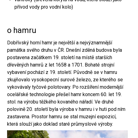
přívod vody pro vodní kolo)
o hamru
Dobřívský horní hamr je největší a nejvýznamnější
památka svého druhu v ČR. Dnešní zděná budova byla
postavena začátkem 19. století na místě starších
dřevěných hamrů z let 1658 a 1701. Bohaté strojní
vybavení pochází z 19. století. Původně se v hamru
zkujňovalo vysokopecní surové železo, ze kterého se
vykovávaly tyčové polotovary. Po rozšíření modernější
ocelářské technologie přešel hamr koncem 60. let 19.
stol. na výrobu těžkého kovaného nářadí. Ve druhé
polovině 20. století byla výroba v hamru i v huti pod ním
zastavena. Prostor hamru se stal muzejní expozicí,
která slouží jako doklad staré průmyslové výroby.