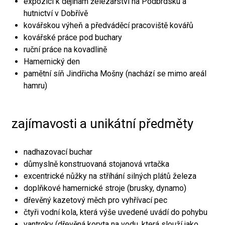
expozici k dějinám železářství na Podbrdsku a
hutnictví v Dobřívě
kovářskou výheň a předváděcí pracoviště kovářů
kovářské práce pod buchary
ruční práce na kovadlině
Hamernický den
pamětní síň Jindřicha Mošny (nachází se mimo areál
hamru)
zajímavosti a unikátní předměty
nadhazovací buchar
důmyslně konstruovaná stojanová vrtačka
excentrické nůžky na stříhání silných plátů železa
doplňkové hamernické stroje (brusky, dynamo)
dřevěný kazetový měch pro vyhřívací pec
čtyři vodní kola, která výše uvedené uvádí do pohybu
vantroky (dřevěná koryta na vodu, která slouží jako