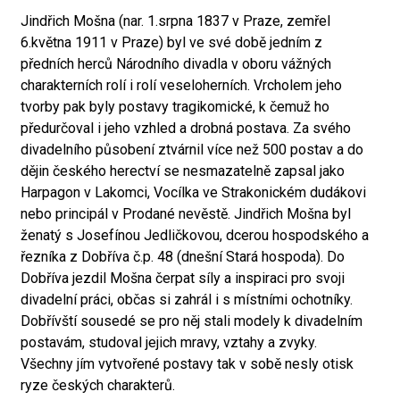
Jindřich Mošna (nar. 1.srpna 1837 v Praze, zemřel
6.května 1911 v Praze) byl ve své době jedním z
předních herců Národního divadla v oboru vážných
charakterních rolí i rolí veseloherních. Vrcholem jeho
tvorby pak byly postavy tragikomické, k čemuž ho
předurčoval i jeho vzhled a drobná postava. Za svého
divadelního působení ztvárnil více než 500 postav a do
dějin českého herectví se nesmazatelně zapsal jako
Harpagon v Lakomci, Vocílka ve Strakonickém dudákovi
nebo principál v Prodané nevěstě. Jindřich Mošna byl
ženatý s Josefínou Jedličkovou, dcerou hospodského a
řezníka z Dobříva č.p. 48 (dnešní Stará hospoda). Do
Dobříva jezdil Mošna čerpat síly a inspiraci pro svoji
divadelní práci, občas si zahrál i s místními ochotníky.
Dobřívští sousedé se pro něj stali modely k divadelním
postavám, studoval jejich mravy, vztahy a zvyky.
Všechny jím vytvořené postavy tak v sobě nesly otisk
ryze českých charakterů.