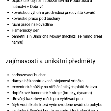
expozici k dějinám železářství na Podbrdsku a
hutnictví v Dobřívě
kovářskou výheň a předváděcí pracoviště kovářů
kovářské práce pod buchary
ruční práce na kovadlině
Hamernický den
pamětní síň Jindřicha Mošny (nachází se mimo areál
hamru)
zajímavosti a unikátní předměty
nadhazovací buchar
důmyslně konstruovaná stojanová vrtačka
excentrické nůžky na stříhání silných plátů železa
doplňkové hamernické stroje (brusky, dynamo)
dřevěný kazetový měch pro vyhřívací pec
čtyři vodní kola, která výše uvedené uvádí do pohybu
vantroky (dřevěná koryta na vodu, která slouží jako