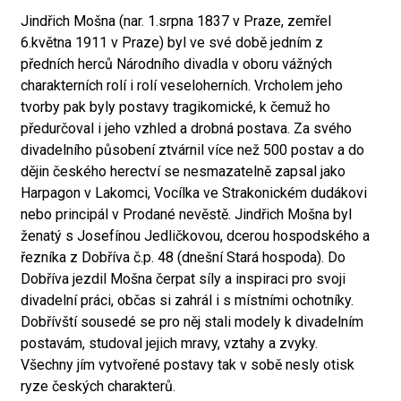
Jindřich Mošna (nar. 1.srpna 1837 v Praze, zemřel
6.května 1911 v Praze) byl ve své době jedním z
předních herců Národního divadla v oboru vážných
charakterních rolí i rolí veseloherních. Vrcholem jeho
tvorby pak byly postavy tragikomické, k čemuž ho
předurčoval i jeho vzhled a drobná postava. Za svého
divadelního působení ztvárnil více než 500 postav a do
dějin českého herectví se nesmazatelně zapsal jako
Harpagon v Lakomci, Vocílka ve Strakonickém dudákovi
nebo principál v Prodané nevěstě. Jindřich Mošna byl
ženatý s Josefínou Jedličkovou, dcerou hospodského a
řezníka z Dobříva č.p. 48 (dnešní Stará hospoda). Do
Dobříva jezdil Mošna čerpat síly a inspiraci pro svoji
divadelní práci, občas si zahrál i s místními ochotníky.
Dobřívští sousedé se pro něj stali modely k divadelním
postavám, studoval jejich mravy, vztahy a zvyky.
Všechny jím vytvořené postavy tak v sobě nesly otisk
ryze českých charakterů.