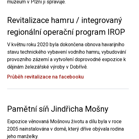
muzeum v Plzni ji spravuje.
Revitalizace hamru / integrovaný
regionální operační program IROP
V květnu roku 2020 byla dokončena obnova havarijního
stavu technického vybavení vodního hamru, vybudování
provozního zázemí a vytvoření doprovodné expozice k
dějinám železářské výroby v Dobřívě.
Průběh revitalizace na facebooku
Pamětní síň Jindřicha Mošny
Expozice věnovaná Mošnovu životu a dílu byla v roce
2005 nainstalována v domě, který dříve obývala rodina
jeho manželky.