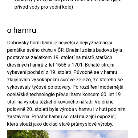
přívod vody pro vodní kolo)
o hamru
Dobřívský horní hamr je největší a nejvýznamnější
památka svého druhu v ČR. Dnešní zděná budova byla
postavena začátkem 19. století na místě starších
dřevěných hamrů z let 1658 a 1701. Bohaté strojní
vybavení pochází z 19. století. Původně se v hamru
zkujňovalo vysokopecní surové železo, ze kterého se
vykovávaly tyčové polotovary. Po rozšíření modernější
ocelářské technologie přešel hamr koncem 60. let 19.
stol. na výrobu těžkého kovaného nářadí. Ve druhé
polovině 20. století byla výroba v hamru i v huti pod ním
zastavena. Prostor hamru se stal muzejní expozicí,
která slouží jako doklad staré průmyslové výroby.