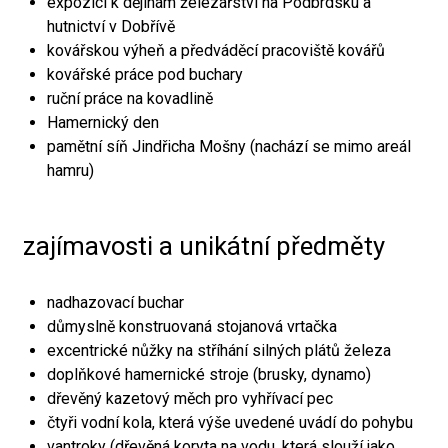
expozici k dějinám železářství na Podbrdsku a
hutnictví v Dobřívě
kovářskou výheň a předváděcí pracoviště kovářů
kovářské práce pod buchary
ruční práce na kovadlině
Hamernický den
pamětní síň Jindřicha Mošny (nachází se mimo areál
hamru)
zajímavosti a unikátní předměty
nadhazovací buchar
důmyslně konstruovaná stojanová vrtačka
excentrické nůžky na stříhání silných plátů železa
doplňkové hamernické stroje (brusky, dynamo)
dřevěný kazetový měch pro vyhřívací pec
čtyři vodní kola, která výše uvedené uvádí do pohybu
vantroky (dřevěná koryta na vodu, která slouží jako