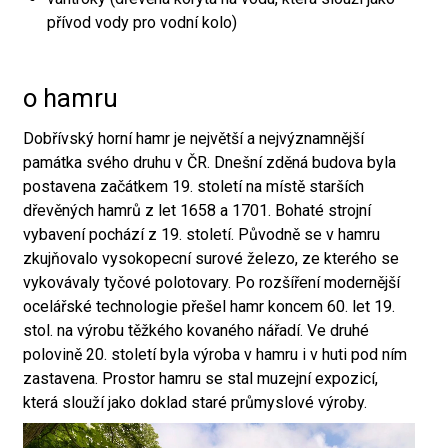
přívod vody pro vodní kolo)
o hamru
Dobřívský horní hamr je největší a nejvýznamnější
památka svého druhu v ČR. Dnešní zděná budova byla
postavena začátkem 19. století na místě starších
dřevěných hamrů z let 1658 a 1701. Bohaté strojní
vybavení pochází z 19. století. Původně se v hamru
zkujňovalo vysokopecní surové železo, ze kterého se
vykovávaly tyčové polotovary. Po rozšíření modernější
ocelářské technologie přešel hamr koncem 60. let 19.
stol. na výrobu těžkého kovaného nářadí. Ve druhé
polovině 20. století byla výroba v hamru i v huti pod ním
zastavena. Prostor hamru se stal muzejní expozicí,
která slouží jako doklad staré průmyslové výroby.