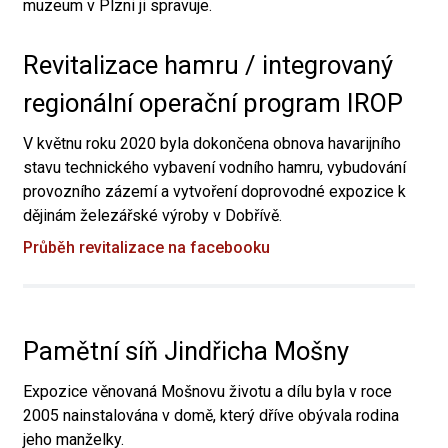
muzeum v Plzni ji spravuje.
Revitalizace hamru / integrovaný
regionální operační program IROP
V květnu roku 2020 byla dokončena obnova havarijního
stavu technického vybavení vodního hamru, vybudování
provozního zázemí a vytvoření doprovodné expozice k
dějinám železářské výroby v Dobřívě.
Průběh revitalizace na facebooku
Pamětní síň Jindřicha Mošny
Expozice věnovaná Mošnovu životu a dílu byla v roce
2005 nainstalována v domě, který dříve obývala rodina
jeho manželky.