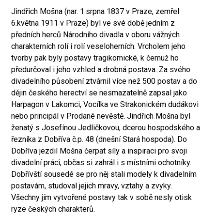
Jindřich Mošna (nar. 1.srpna 1837 v Praze, zemřel
6.května 1911 v Praze) byl ve své době jedním z
předních herců Národního divadla v oboru vážných
charakterních rolí i rolí veseloherních. Vrcholem jeho
tvorby pak byly postavy tragikomické, k čemuž ho
předurčoval i jeho vzhled a drobná postava. Za svého
divadelního působení ztvárnil více než 500 postav a do
dějin českého herectví se nesmazatelně zapsal jako
Harpagon v Lakomci, Vocílka ve Strakonickém dudákovi
nebo principál v Prodané nevěstě. Jindřich Mošna byl
ženatý s Josefínou Jedličkovou, dcerou hospodského a
řezníka z Dobříva č.p. 48 (dnešní Stará hospoda). Do
Dobříva jezdil Mošna čerpat síly a inspiraci pro svoji
divadelní práci, občas si zahrál i s místními ochotníky.
Dobřívští sousedé se pro něj stali modely k divadelním
postavám, studoval jejich mravy, vztahy a zvyky.
Všechny jím vytvořené postavy tak v sobě nesly otisk
ryze českých charakterů.