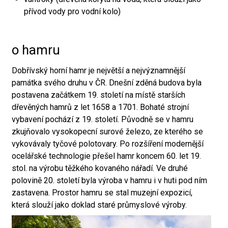
přívod vody pro vodní kolo)
o hamru
Dobřívský horní hamr je největší a nejvýznamnější
památka svého druhu v ČR. Dnešní zděná budova byla
postavena začátkem 19. století na místě starších
dřevěných hamrů z let 1658 a 1701. Bohaté strojní
vybavení pochází z 19. století. Původně se v hamru
zkujňovalo vysokopecní surové železo, ze kterého se
vykovávaly tyčové polotovary. Po rozšíření modernější
ocelářské technologie přešel hamr koncem 60. let 19.
stol. na výrobu těžkého kovaného nářadí. Ve druhé
polovině 20. století byla výroba v hamru i v huti pod ním
zastavena. Prostor hamru se stal muzejní expozicí,
která slouží jako doklad staré průmyslové výroby.