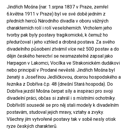
Jindřich Mošna (nar. 1.srpna 1837 v Praze, zemřel
6.května 1911 v Praze) byl ve své době jedním z
předních herců Národního divadla v oboru vážných
charakterních rolí i rolí veseloherních. Vrcholem jeho
tvorby pak byly postavy tragikomické, k čemuž ho
předurčoval i jeho vzhled a drobná postava. Za svého
divadelního působení ztvárnil více než 500 postav a do
dějin českého herectví se nesmazatelně zapsal jako
Harpagon v Lakomci, Vocílka ve Strakonickém dudákovi
nebo principál v Prodané nevěstě. Jindřich Mošna byl
ženatý s Josefínou Jedličkovou, dcerou hospodského a
řezníka z Dobříva č.p. 48 (dnešní Stará hospoda). Do
Dobříva jezdil Mošna čerpat síly a inspiraci pro svoji
divadelní práci, občas si zahrál i s místními ochotníky.
Dobřívští sousedé se pro něj stali modely k divadelním
postavám, studoval jejich mravy, vztahy a zvyky.
Všechny jím vytvořené postavy tak v sobě nesly otisk
ryze českých charakterů.