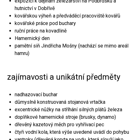
expozici k dějinám železářství na Podbrdsku a
hutnictví v Dobřívě
kovářskou výheň a předváděcí pracoviště kovářů
kovářské práce pod buchary
ruční práce na kovadlině
Hamernický den
pamětní síň Jindřicha Mošny (nachází se mimo areál
hamru)
zajímavosti a unikátní předměty
nadhazovací buchar
důmyslně konstruovaná stojanová vrtačka
excentrické nůžky na stříhání silných plátů železa
doplňkové hamernické stroje (brusky, dynamo)
dřevěný kazetový měch pro vyhřívací pec
čtyři vodní kola, která výše uvedené uvádí do pohybu
vantroky (dřevěná koryta na vodu, která slouží jako