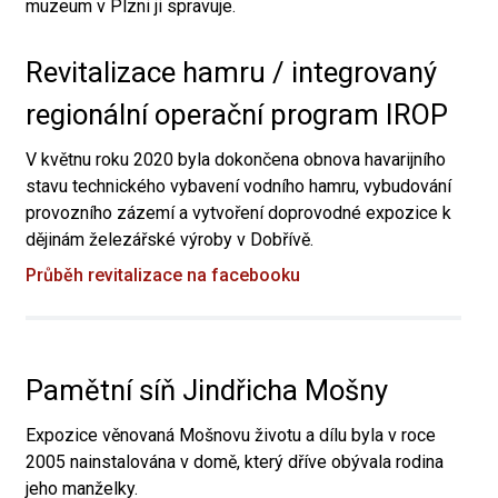
muzeum v Plzni ji spravuje.
Revitalizace hamru / integrovaný
regionální operační program IROP
V květnu roku 2020 byla dokončena obnova havarijního
stavu technického vybavení vodního hamru, vybudování
provozního zázemí a vytvoření doprovodné expozice k
dějinám železářské výroby v Dobřívě.
Průběh revitalizace na facebooku
Pamětní síň Jindřicha Mošny
Expozice věnovaná Mošnovu životu a dílu byla v roce
2005 nainstalována v domě, který dříve obývala rodina
jeho manželky.