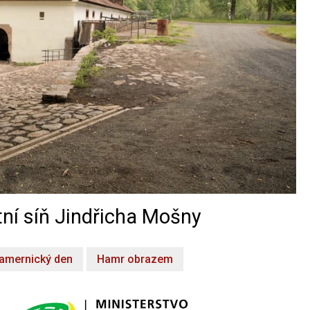
ní síň Jindřicha Mošny
amernický den
Hamr obrazem