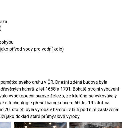
leza
)
 pohybu
 jako přívod vody pro vodní kolo)
ší památka svého druhu v ČR. Dnešní zděná budova byla
 dřevěných hamrů z let 1658 a 1701. Bohaté strojní vybavení
ovalo vysokopecní surové železo, ze kterého se vykovávaly
ské technologie přešel hamr koncem 60. let 19. stol. na
 20. století byla výroba v hamru i v huti pod ním zastavena.
ouží jako doklad staré průmyslové výroby.