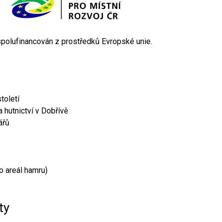
 spolufinancován z prostředků Evropské unie.
toletí
 hutnictví v Dobřívě
ářů
o areál hamru)
ty