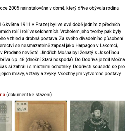
oce 2005 nainstalována v domě, který dříve obývala rodina
l 6.května 1911 v Praze) byl ve své době jedním z předních
ních rolí i rolí veseloherních. Vrcholem jeho tvorby pak byly
jeho vzhled a drobná postava. Za svého divadelního působení
 herectví se nesmazatelně zapsal jako Harpagon v Lakomci,
 v Prodané nevěstě. Jindřich Mošna byl ženatý s Josefínou
říva č.p. 48 (dnešní Stará hospoda). Do Dobříva jezdil Mošna
občas si zahrál i s místními ochotníky. Dobřívští sousedé se pro
 jejich mravy, vztahy a zvyky. Všechny jím vytvořené postavy
šna
(dokument ke stažení)