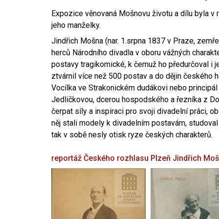
Expozice věnovaná Mošnovu životu a dílu byla v r
jeho manželky.
Jindřich Mošna (nar. 1.srpna 1837 v Praze, zemře
herců Národního divadla v oboru vážných charakter
postavy tragikomické, k čemuž ho předurčoval i 
ztvárnil více než 500 postav a do dějin českého
Vocílka ve Strakonickém dudákovi nebo principál
Jedličkovou, dcerou hospodského a řezníka z Dob
čerpat síly a inspiraci pro svoji divadelní práci, 
něj stali modely k divadelním postavám, studoval
tak v sobě nesly otisk ryze českých charakterů.
reportáž Českého rozhlasu Plzeň
Jindřich Mo