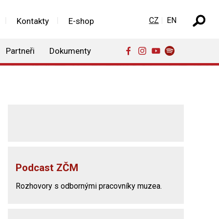
Zvolte jazyk
CZ
EN
Kontakty
E-shop
Partneři
Dokumenty
Podcast ZČM
Rozhovory s odbornými pracovníky muzea.