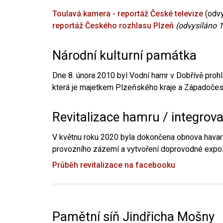
Toulavá kamera - reportáž České televize
(odvy
reportáž Českého rozhlasu Plzeň
(odvysíláno 1
Národní kulturní památka
Dne 8. února 2010 byl Vodní hamr v Dobřívě prohl
která je majetkem Plzeňského kraje a Západočesk
Revitalizace hamru / integrov
V květnu roku 2020 byla dokončena obnova havari
provozního zázemí a vytvoření doprovodné expoz
Průběh revitalizace na facebooku
Pamětní síň Jindřicha Mošny