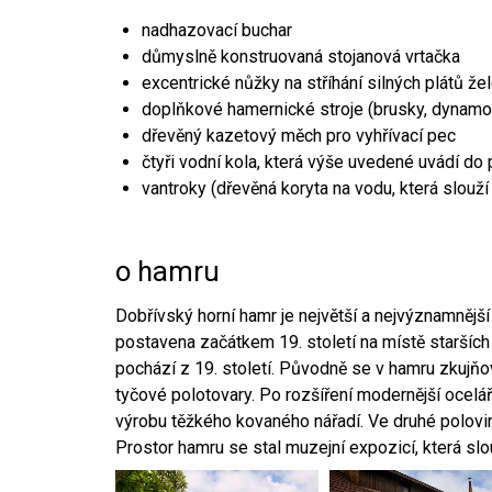
nadhazovací buchar
důmyslně konstruovaná stojanová vrtačka
excentrické nůžky na stříhání silných plátů že
doplňkové hamernické stroje (brusky, dynamo
dřevěný kazetový měch pro vyhřívací pec
čtyři vodní kola, která výše uvedené uvádí do
vantroky (dřevěná koryta na vodu, která slouží
o hamru
Dobřívský horní hamr je největší a nejvýznamněj
postavena začátkem 19. století na místě starších
pochází z 19. století. Původně se v hamru zkujň
tyčové polotovary. Po rozšíření modernější ocelář
výrobu těžkého kovaného nářadí. Ve druhé polovině
Prostor hamru se stal muzejní expozicí, která sl