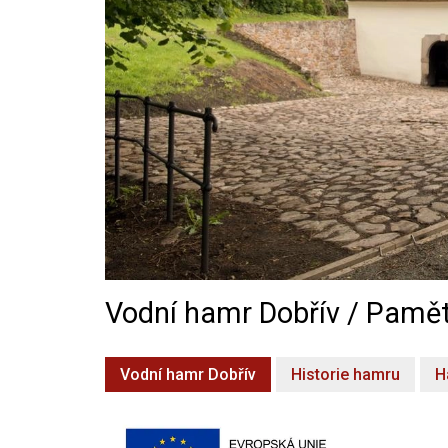
Vodní hamr Dobřív / Pamět
Vodní hamr Dobřív
Historie hamru
H