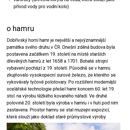
přívod vody pro vodní kolo)
o hamru
Dobřívský horní hamr je největší a nejvýznamnější
památka svého druhu v ČR. Dnešní zděná budova byla
postavena začátkem 19. století na místě starších
dřevěných hamrů z let 1658 a 1701. Bohaté strojní
vybavení pochází z 19. století. Původně se v hamru
zkujňovalo vysokopecní surové železo, ze kterého se
vykovávaly tyčové polotovary. Po rozšíření modernější
ocelářské technologie přešel hamr koncem 60. let 19.
stol. na výrobu těžkého kovaného nářadí. Ve druhé
polovině 20. století byla výroba v hamru i v huti pod ním
zastavena. Prostor hamru se stal muzejní expozicí,
která slouží jako doklad staré průmyslové výroby.