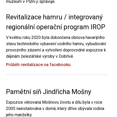
muzeum v Plzni ji spravuje.
Revitalizace hamru / integrovaný
regionální operační program IROP
V květnu roku 2020 byla dokončena obnova havarijního
stavu technického vybavení vodního hamru, vybudování
provozního zázemí a vytvoření doprovodné expozice k
dějinám železářské výroby v Dobřívě.
Průběh revitalizace na facebooku
Pamětní síň Jindřicha Mošny
Expozice věnovaná Mošnovu životu a dílu byla v roce
2005 nainstalována v domě, který dříve obývala rodina
jeho manželky.