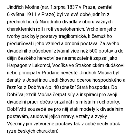
Jindřich Mošna (nar. 1.srpna 1837 v Praze, zemřel
6.května 1911 v Praze) byl ve své době jedním z
předních herců Národního divadla v oboru vážných
charakterních rolí i rolí veseloherních. Vrcholem jeho
tvorby pak byly postavy tragikomické, k čemuž ho
předurčoval i jeho vzhled a drobná postava. Za svého
divadelního působení ztvárnil více než 500 postav a do
dějin českého herectví se nesmazatelně zapsal jako
Harpagon v Lakomci, Vocílka ve Strakonickém dudákovi
nebo principál v Prodané nevěstě. Jindřich Mošna byl
ženatý s Josefínou Jedličkovou, dcerou hospodského a
řezníka z Dobříva č.p. 48 (dnešní Stará hospoda). Do
Dobříva jezdil Mošna čerpat síly a inspiraci pro svoji
divadelní práci, občas si zahrál i s místními ochotníky.
Dobřívští sousedé se pro něj stali modely k divadelním
postavám, studoval jejich mravy, vztahy a zvyky.
Všechny jím vytvořené postavy tak v sobě nesly otisk
ryze českých charakterů.