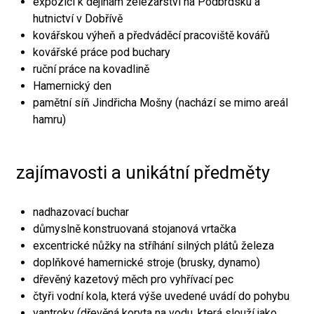
expozici k dějinám železářství na Podbrdsku a
hutnictví v Dobřívě
kovářskou výheň a předváděcí pracoviště kovářů
kovářské práce pod buchary
ruční práce na kovadlině
Hamernický den
pamětní síň Jindřicha Mošny (nachází se mimo areál
hamru)
zajímavosti a unikátní předměty
nadhazovací buchar
důmyslně konstruovaná stojanová vrtačka
excentrické nůžky na stříhání silných plátů železa
doplňkové hamernické stroje (brusky, dynamo)
dřevěný kazetový měch pro vyhřívací pec
čtyři vodní kola, která výše uvedené uvádí do pohybu
vantroky (dřevěná koryta na vodu, která slouží jako