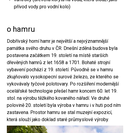
přívod vody pro vodní kolo)
o hamru
Dobřívský horní hamr je největší a nejvýznamnější
památka svého druhu v ČR. Dnešní zděná budova byla
postavena začátkem 19. století na místě starších
dřevěných hamrů z let 1658 a 1701. Bohaté strojní
vybavení pochází z 19. století. Původně se v hamru
zkujňovalo vysokopecní surové železo, ze kterého se
vykovávaly tyčové polotovary. Po rozšíření modernější
ocelářské technologie přešel hamr koncem 60. let 19.
stol. na výrobu těžkého kovaného nářadí. Ve druhé
polovině 20. století byla výroba v hamru i v huti pod ním
zastavena. Prostor hamru se stal muzejní expozicí,
která slouží jako doklad staré průmyslové výroby.