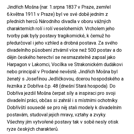
Jindřich Mošna (nar. 1.srpna 1837 v Praze, zemřel
6.května 1911 v Praze) byl ve své době jedním z
předních herců Národního divadla v oboru vážných
charakterních rolí i rolí veseloherních. Vrcholem jeho
tvorby pak byly postavy tragikomické, k čemuž ho
předurčoval i jeho vzhled a drobná postava. Za svého
divadelního působení ztvárnil více než 500 postav a do
dějin českého herectví se nesmazatelně zapsal jako
Harpagon v Lakomci, Vocílka ve Strakonickém dudákovi
nebo principál v Prodané nevěstě. Jindřich Mošna byl
ženatý s Josefínou Jedličkovou, dcerou hospodského a
řezníka z Dobříva č.p. 48 (dnešní Stará hospoda). Do
Dobříva jezdil Mošna čerpat síly a inspiraci pro svoji
divadelní práci, občas si zahrál i s místními ochotníky.
Dobřívští sousedé se pro něj stali modely k divadelním
postavám, studoval jejich mravy, vztahy a zvyky.
Všechny jím vytvořené postavy tak v sobě nesly otisk
ryze českých charakterů.