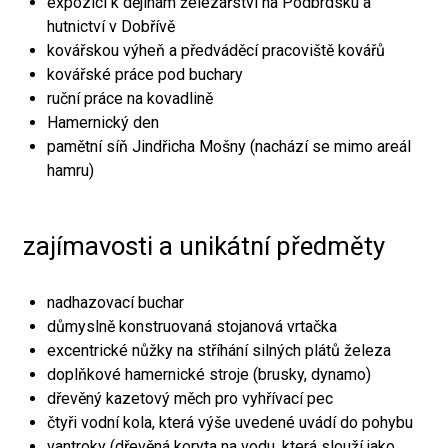
expozici k dějinám železářství na Podbrdsku a
hutnictví v Dobřívě
kovářskou výheň a předváděcí pracoviště kovářů
kovářské práce pod buchary
ruční práce na kovadlině
Hamernický den
pamětní síň Jindřicha Mošny (nachází se mimo areál
hamru)
zajímavosti a unikátní předměty
nadhazovací buchar
důmyslně konstruovaná stojanová vrtačka
excentrické nůžky na stříhání silných plátů železa
doplňkové hamernické stroje (brusky, dynamo)
dřevěný kazetový měch pro vyhřívací pec
čtyři vodní kola, která výše uvedené uvádí do pohybu
vantroky (dřevěná koryta na vodu, která slouží jako