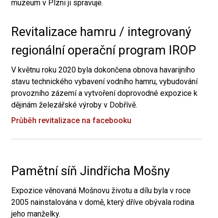
muzeum v Plzni ji spravuje.
Revitalizace hamru / integrovaný
regionální operační program IROP
V květnu roku 2020 byla dokončena obnova havarijního
stavu technického vybavení vodního hamru, vybudování
provozního zázemí a vytvoření doprovodné expozice k
dějinám železářské výroby v Dobřívě.
Průběh revitalizace na facebooku
Pamětní síň Jindřicha Mošny
Expozice věnovaná Mošnovu životu a dílu byla v roce
2005 nainstalována v domě, který dříve obývala rodina
jeho manželky.