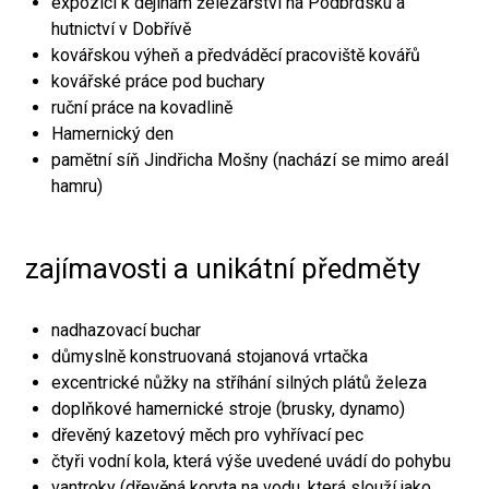
expozici k dějinám železářství na Podbrdsku a
hutnictví v Dobřívě
kovářskou výheň a předváděcí pracoviště kovářů
kovářské práce pod buchary
ruční práce na kovadlině
Hamernický den
pamětní síň Jindřicha Mošny (nachází se mimo areál
hamru)
zajímavosti a unikátní předměty
nadhazovací buchar
důmyslně konstruovaná stojanová vrtačka
excentrické nůžky na stříhání silných plátů železa
doplňkové hamernické stroje (brusky, dynamo)
dřevěný kazetový měch pro vyhřívací pec
čtyři vodní kola, která výše uvedené uvádí do pohybu
vantroky (dřevěná koryta na vodu, která slouží jako