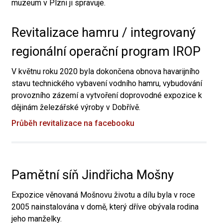
muzeum v Plzni ji spravuje.
Revitalizace hamru / integrovaný
regionální operační program IROP
V květnu roku 2020 byla dokončena obnova havarijního
stavu technického vybavení vodního hamru, vybudování
provozního zázemí a vytvoření doprovodné expozice k
dějinám železářské výroby v Dobřívě.
Průběh revitalizace na facebooku
Pamětní síň Jindřicha Mošny
Expozice věnovaná Mošnovu životu a dílu byla v roce
2005 nainstalována v domě, který dříve obývala rodina
jeho manželky.