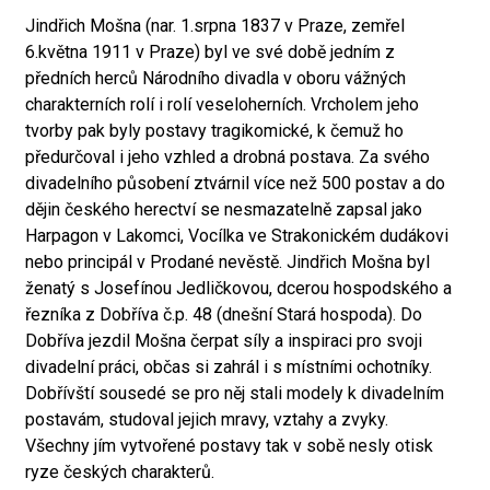
Jindřich Mošna (nar. 1.srpna 1837 v Praze, zemřel
6.května 1911 v Praze) byl ve své době jedním z
předních herců Národního divadla v oboru vážných
charakterních rolí i rolí veseloherních. Vrcholem jeho
tvorby pak byly postavy tragikomické, k čemuž ho
předurčoval i jeho vzhled a drobná postava. Za svého
divadelního působení ztvárnil více než 500 postav a do
dějin českého herectví se nesmazatelně zapsal jako
Harpagon v Lakomci, Vocílka ve Strakonickém dudákovi
nebo principál v Prodané nevěstě. Jindřich Mošna byl
ženatý s Josefínou Jedličkovou, dcerou hospodského a
řezníka z Dobříva č.p. 48 (dnešní Stará hospoda). Do
Dobříva jezdil Mošna čerpat síly a inspiraci pro svoji
divadelní práci, občas si zahrál i s místními ochotníky.
Dobřívští sousedé se pro něj stali modely k divadelním
postavám, studoval jejich mravy, vztahy a zvyky.
Všechny jím vytvořené postavy tak v sobě nesly otisk
ryze českých charakterů.