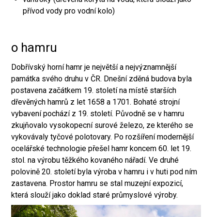
přívod vody pro vodní kolo)
o hamru
Dobřívský horní hamr je největší a nejvýznamnější
památka svého druhu v ČR. Dnešní zděná budova byla
postavena začátkem 19. století na místě starších
dřevěných hamrů z let 1658 a 1701. Bohaté strojní
vybavení pochází z 19. století. Původně se v hamru
zkujňovalo vysokopecní surové železo, ze kterého se
vykovávaly tyčové polotovary. Po rozšíření modernější
ocelářské technologie přešel hamr koncem 60. let 19.
stol. na výrobu těžkého kovaného nářadí. Ve druhé
polovině 20. století byla výroba v hamru i v huti pod ním
zastavena. Prostor hamru se stal muzejní expozicí,
která slouží jako doklad staré průmyslové výroby.