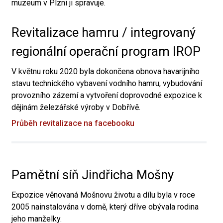
muzeum v Plzni ji spravuje.
Revitalizace hamru / integrovaný
regionální operační program IROP
V květnu roku 2020 byla dokončena obnova havarijního
stavu technického vybavení vodního hamru, vybudování
provozního zázemí a vytvoření doprovodné expozice k
dějinám železářské výroby v Dobřívě.
Průběh revitalizace na facebooku
Pamětní síň Jindřicha Mošny
Expozice věnovaná Mošnovu životu a dílu byla v roce
2005 nainstalována v domě, který dříve obývala rodina
jeho manželky.