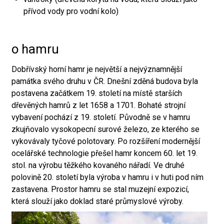
přívod vody pro vodní kolo)
o hamru
Dobřívský horní hamr je největší a nejvýznamnější
památka svého druhu v ČR. Dnešní zděná budova byla
postavena začátkem 19. století na místě starších
dřevěných hamrů z let 1658 a 1701. Bohaté strojní
vybavení pochází z 19. století. Původně se v hamru
zkujňovalo vysokopecní surové železo, ze kterého se
vykovávaly tyčové polotovary. Po rozšíření modernější
ocelářské technologie přešel hamr koncem 60. let 19.
stol. na výrobu těžkého kovaného nářadí. Ve druhé
polovině 20. století byla výroba v hamru i v huti pod ním
zastavena. Prostor hamru se stal muzejní expozicí,
která slouží jako doklad staré průmyslové výroby.