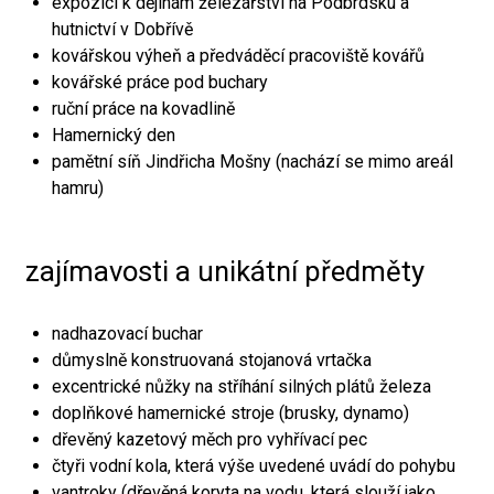
expozici k dějinám železářství na Podbrdsku a
hutnictví v Dobřívě
kovářskou výheň a předváděcí pracoviště kovářů
kovářské práce pod buchary
ruční práce na kovadlině
Hamernický den
pamětní síň Jindřicha Mošny (nachází se mimo areál
hamru)
zajímavosti a unikátní předměty
nadhazovací buchar
důmyslně konstruovaná stojanová vrtačka
excentrické nůžky na stříhání silných plátů železa
doplňkové hamernické stroje (brusky, dynamo)
dřevěný kazetový měch pro vyhřívací pec
čtyři vodní kola, která výše uvedené uvádí do pohybu
vantroky (dřevěná koryta na vodu, která slouží jako