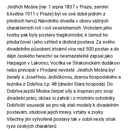
Jindřich Mošna (nar. 1.srpna 1837 v Praze, zemřel
6.května 1911 v Praze) byl ve své době jedním z
předních herců Národního divadla v oboru vážných
charakterních rolí i rolí veseloherních. Vrcholem jeho
tvorby pak byly postavy tragikomické, k čemuž ho
předurčoval i jeho vzhled a drobná postava. Za svého
divadelního působení ztvárnil více než 500 postav a do
dějin českého herectví se nesmazatelně zapsal jako
Harpagon v Lakomci, Vocílka ve Strakonickém dudákovi
nebo principál v Prodané nevěstě. Jindřich Mošna byl
ženatý s Josefínou Jedličkovou, dcerou hospodského a
řezníka z Dobříva č.p. 48 (dnešní Stará hospoda). Do
Dobříva jezdil Mošna čerpat síly a inspiraci pro svoji
divadelní práci, občas si zahrál i s místními ochotníky.
Dobřívští sousedé se pro něj stali modely k divadelním
postavám, studoval jejich mravy, vztahy a zvyky.
Všechny jím vytvořené postavy tak v sobě nesly otisk
ryze českých charakterů.