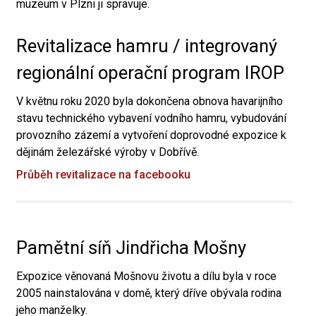
muzeum v Plzni ji spravuje.
Revitalizace hamru / integrovaný
regionální operační program IROP
V květnu roku 2020 byla dokončena obnova havarijního
stavu technického vybavení vodního hamru, vybudování
provozního zázemí a vytvoření doprovodné expozice k
dějinám železářské výroby v Dobřívě.
Průběh revitalizace na facebooku
Pamětní síň Jindřicha Mošny
Expozice věnovaná Mošnovu životu a dílu byla v roce
2005 nainstalována v domě, který dříve obývala rodina
jeho manželky.