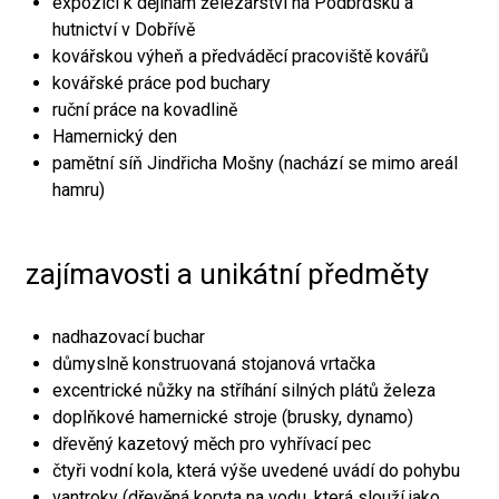
expozici k dějinám železářství na Podbrdsku a
hutnictví v Dobřívě
kovářskou výheň a předváděcí pracoviště kovářů
kovářské práce pod buchary
ruční práce na kovadlině
Hamernický den
pamětní síň Jindřicha Mošny (nachází se mimo areál
hamru)
zajímavosti a unikátní předměty
nadhazovací buchar
důmyslně konstruovaná stojanová vrtačka
excentrické nůžky na stříhání silných plátů železa
doplňkové hamernické stroje (brusky, dynamo)
dřevěný kazetový měch pro vyhřívací pec
čtyři vodní kola, která výše uvedené uvádí do pohybu
vantroky (dřevěná koryta na vodu, která slouží jako