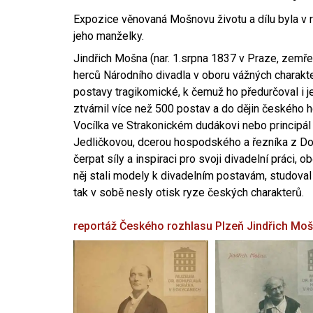
Expozice věnovaná Mošnovu životu a dílu byla v r
jeho manželky.
Jindřich Mošna (nar. 1.srpna 1837 v Praze, zemře
herců Národního divadla v oboru vážných charakter
postavy tragikomické, k čemuž ho předurčoval i 
ztvárnil více než 500 postav a do dějin českého
Vocílka ve Strakonickém dudákovi nebo principál
Jedličkovou, dcerou hospodského a řezníka z Dob
čerpat síly a inspiraci pro svoji divadelní práci, 
něj stali modely k divadelním postavám, studoval
tak v sobě nesly otisk ryze českých charakterů.
reportáž Českého rozhlasu Plzeň
Jindřich Mo