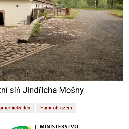
ní síň Jindřicha Mošny
amernický den
Hamr obrazem