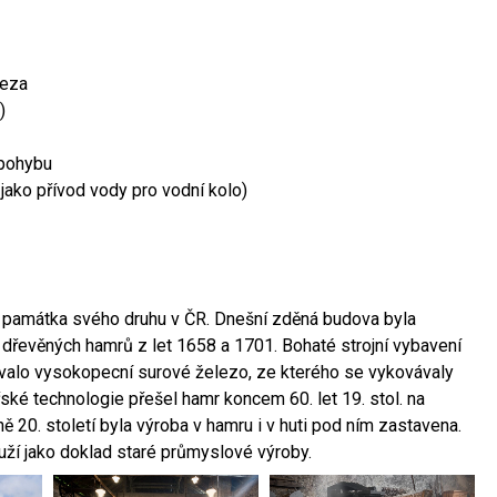
leza
)
 pohybu
 jako přívod vody pro vodní kolo)
ší památka svého druhu v ČR. Dnešní zděná budova byla
 dřevěných hamrů z let 1658 a 1701. Bohaté strojní vybavení
ovalo vysokopecní surové železo, ze kterého se vykovávaly
ské technologie přešel hamr koncem 60. let 19. stol. na
 20. století byla výroba v hamru i v huti pod ním zastavena.
ouží jako doklad staré průmyslové výroby.