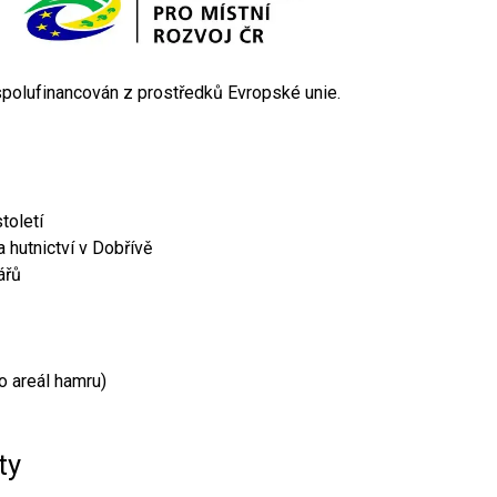
 spolufinancován z prostředků Evropské unie.
toletí
 hutnictví v Dobřívě
ářů
o areál hamru)
ty