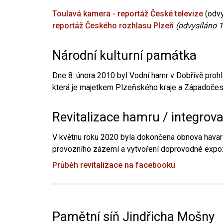
Toulavá kamera - reportáž České televize
(odvy
reportáž Českého rozhlasu Plzeň
(odvysíláno 1
Národní kulturní památka
Dne 8. února 2010 byl Vodní hamr v Dobřívě prohl
která je majetkem Plzeňského kraje a Západočesk
Revitalizace hamru / integrov
V květnu roku 2020 byla dokončena obnova havari
provozního zázemí a vytvoření doprovodné expoz
Průběh revitalizace na facebooku
Pamětní síň Jindřicha Mošny