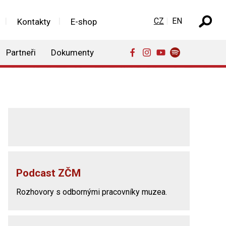
Zvolte jazyk
CZ
EN
Kontakty
E-shop
Partneři
Dokumenty
Podcast ZČM
Rozhovory s odbornými pracovníky muzea.