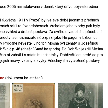
oce 2005 nainstalována v domě, který dříve obývala rodina
l 6.května 1911 v Praze) byl ve své době jedním z předních
ních rolí i rolí veseloherních. Vrcholem jeho tvorby pak byly
jeho vzhled a drobná postava. Za svého divadelního působení
 herectví se nesmazatelně zapsal jako Harpagon v Lakomci,
 v Prodané nevěstě. Jindřich Mošna byl ženatý s Josefínou
říva č.p. 48 (dnešní Stará hospoda). Do Dobříva jezdil Mošna
občas si zahrál i s místními ochotníky. Dobřívští sousedé se pro
 jejich mravy, vztahy a zvyky. Všechny jím vytvořené postavy
šna
(dokument ke stažení)