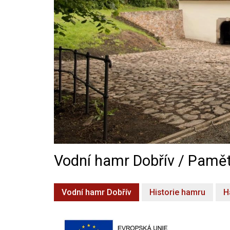
Vodní hamr Dobřív / Pamět
Vodní hamr Dobřív
Historie hamru
H