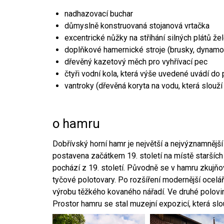
nadhazovací buchar
důmyslně konstruovaná stojanová vrtačka
excentrické nůžky na stříhání silných plátů že
doplňkové hamernické stroje (brusky, dynamo
dřevěný kazetový měch pro vyhřívací pec
čtyři vodní kola, která výše uvedené uvádí do
vantroky (dřevěná koryta na vodu, která slouží
o hamru
Dobřívský horní hamr je největší a nejvýznamněj
postavena začátkem 19. století na místě starších
pochází z 19. století. Původně se v hamru zkujň
tyčové polotovary. Po rozšíření modernější ocelář
výrobu těžkého kovaného nářadí. Ve druhé polovině
Prostor hamru se stal muzejní expozicí, která sl