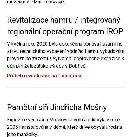
muzeum v Plzni ji spravuje.
Revitalizace hamru / integrovaný
regionální operační program IROP
V květnu roku 2020 byla dokončena obnova havarijního
stavu technického vybavení vodního hamru, vybudování
provozního zázemí a vytvoření doprovodné expozice k
dějinám železářské výroby v Dobřívě.
Průběh revitalizace na facebooku
Pamětní síň Jindřicha Mošny
Expozice věnovaná Mošnovu životu a dílu byla v roce
2005 nainstalována v domě, který dříve obývala rodina
jeho manželky.