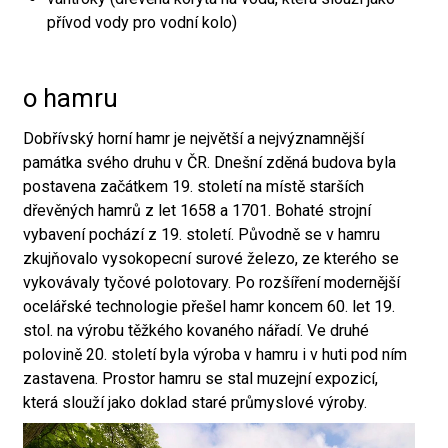
přívod vody pro vodní kolo)
o hamru
Dobřívský horní hamr je největší a nejvýznamnější
památka svého druhu v ČR. Dnešní zděná budova byla
postavena začátkem 19. století na místě starších
dřevěných hamrů z let 1658 a 1701. Bohaté strojní
vybavení pochází z 19. století. Původně se v hamru
zkujňovalo vysokopecní surové železo, ze kterého se
vykovávaly tyčové polotovary. Po rozšíření modernější
ocelářské technologie přešel hamr koncem 60. let 19.
stol. na výrobu těžkého kovaného nářadí. Ve druhé
polovině 20. století byla výroba v hamru i v huti pod ním
zastavena. Prostor hamru se stal muzejní expozicí,
která slouží jako doklad staré průmyslové výroby.