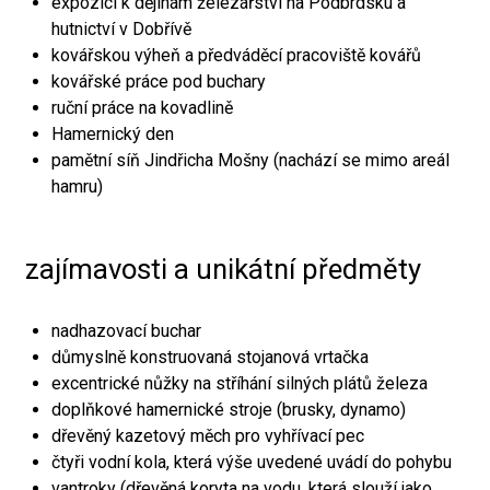
expozici k dějinám železářství na Podbrdsku a
hutnictví v Dobřívě
kovářskou výheň a předváděcí pracoviště kovářů
kovářské práce pod buchary
ruční práce na kovadlině
Hamernický den
pamětní síň Jindřicha Mošny (nachází se mimo areál
hamru)
zajímavosti a unikátní předměty
nadhazovací buchar
důmyslně konstruovaná stojanová vrtačka
excentrické nůžky na stříhání silných plátů železa
doplňkové hamernické stroje (brusky, dynamo)
dřevěný kazetový měch pro vyhřívací pec
čtyři vodní kola, která výše uvedené uvádí do pohybu
vantroky (dřevěná koryta na vodu, která slouží jako