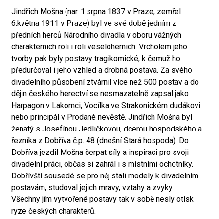
Jindřich Mošna (nar. 1.srpna 1837 v Praze, zemřel
6.května 1911 v Praze) byl ve své době jedním z
předních herců Národního divadla v oboru vážných
charakterních rolí i rolí veseloherních. Vrcholem jeho
tvorby pak byly postavy tragikomické, k čemuž ho
předurčoval i jeho vzhled a drobná postava. Za svého
divadelního působení ztvárnil více než 500 postav a do
dějin českého herectví se nesmazatelně zapsal jako
Harpagon v Lakomci, Vocílka ve Strakonickém dudákovi
nebo principál v Prodané nevěstě. Jindřich Mošna byl
ženatý s Josefínou Jedličkovou, dcerou hospodského a
řezníka z Dobříva č.p. 48 (dnešní Stará hospoda). Do
Dobříva jezdil Mošna čerpat síly a inspiraci pro svoji
divadelní práci, občas si zahrál i s místními ochotníky.
Dobřívští sousedé se pro něj stali modely k divadelním
postavám, studoval jejich mravy, vztahy a zvyky.
Všechny jím vytvořené postavy tak v sobě nesly otisk
ryze českých charakterů.