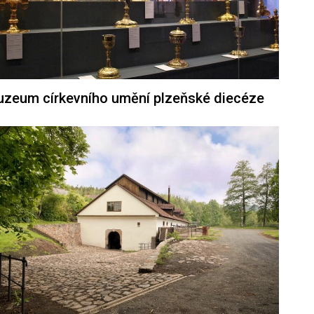
zeum církevního umění plzeňské diecéze