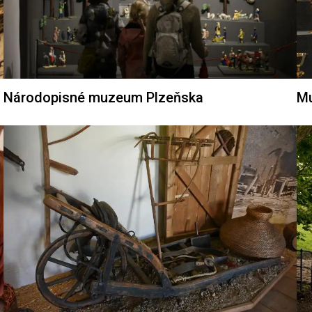
Národopisné muzeum Plzeňska
Mu