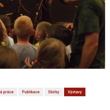
á práce
Publikace
Sbírky
Výstavy