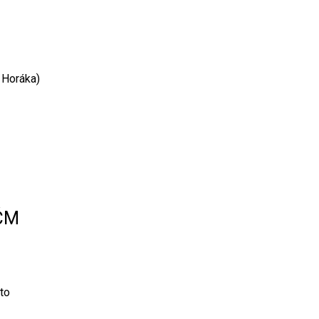
 Horáka)
ZČM
to