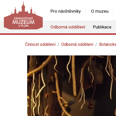
Pro návštěvníky
O muzeu
Odborná oddělení
Publikace
Činnost oddělení
Odborná oddělení
Botanick