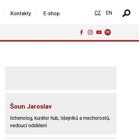
Zvolte jazyk
CZ
EN
Kontakty
E-shop
Šoun Jaroslav
lichenolog, kurátor hub, lišejníků a mechorostů,
vedoucí oddělení