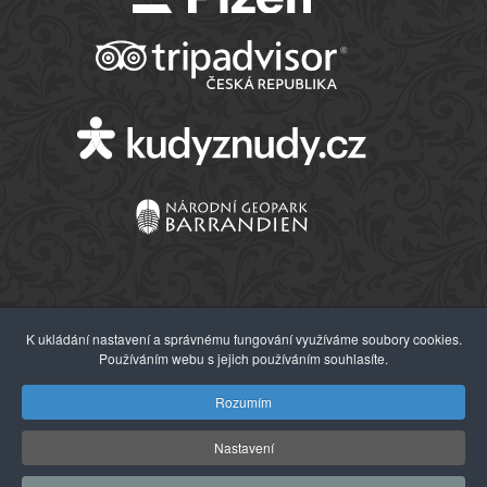
K ukládání nastavení a správnému fungování využíváme soubory cookies.
Používáním webu s jejich používáním souhlasíte.
© 2026 Západočeské muzeum v Plzni
Rozumím
Nastavení