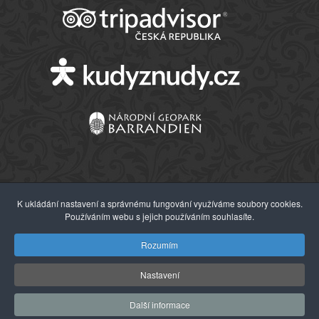
K ukládání nastavení a správnému fungování využíváme soubory cookies.
Používáním webu s jejich používáním souhlasíte.
© 2026 Západočeské muzeum v Plzni
Rozumím
Nastavení
Další informace
Webdesign:
Agionet s.r.o.