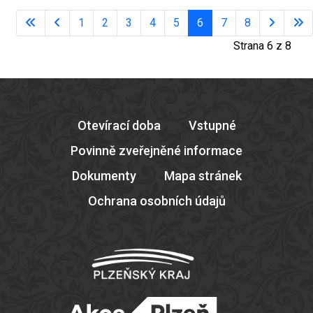
1
2
3
4
5
6
7
8
Strana 6 z 8
Otevírací doba
Vstupné
Povinně zveřejněné informace
Dokumenty
Mapa stránek
Ochrana osobních údajů