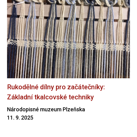
Rukodělné dílny pro začátečníky:
Základní tkalcovské techniky
Národopisné muzeum Plzeňska
11. 9. 2025