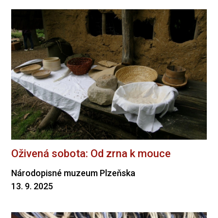
Oživená sobota: Od zrna k mouce
Národopisné muzeum Plzeňska
13. 9. 2025