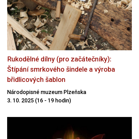
Rukodělné dílny (pro začátečníky):
Štípání smrkového šindele a výroba
břidlicových šablon
Národopisné muzeum Plzeňska
3. 10. 2025 (16 - 19 hodin)