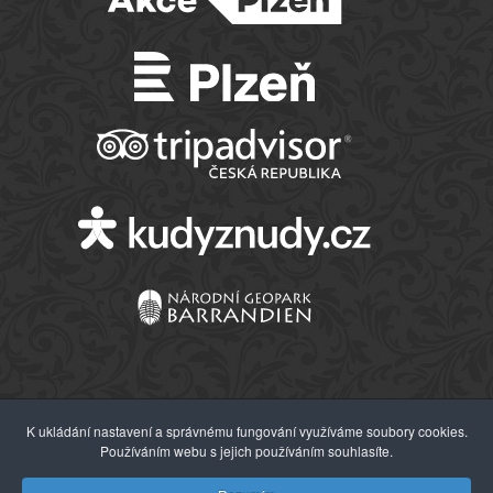
K ukládání nastavení a správnému fungování využíváme soubory cookies.
Používáním webu s jejich používáním souhlasíte.
© 2026 Západočeské muzeum v Plzni