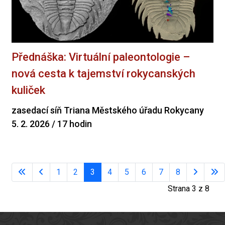
Přednáška: Virtuální paleontologie –
nová cesta k tajemství rokycanských
kuliček
zasedací síň Triana Městského úřadu Rokycany
5. 2. 2026 / 17 hodin
1
2
3
4
5
6
7
8
Strana 3 z 8