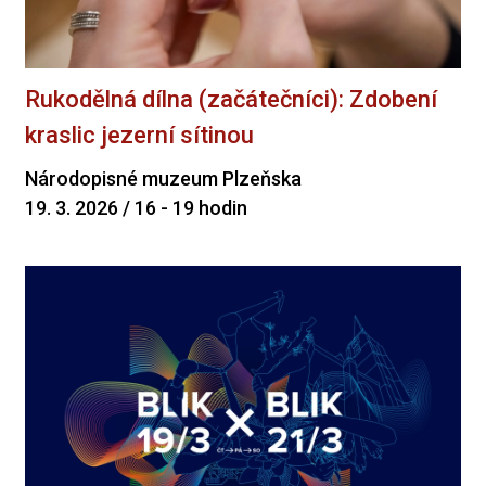
Rukodělná dílna (začátečníci): Zdobení
kraslic jezerní sítinou
Národopisné muzeum Plzeňska
19. 3. 2026 / 16 - 19 hodin