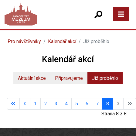
Pro návštěvníky
Kalendář akcí
Již proběhlo
Kalendář akcí
Aktuální akce
Připravujeme
Již proběhlo
1
2
3
4
5
6
7
8
Strana 8 z 8