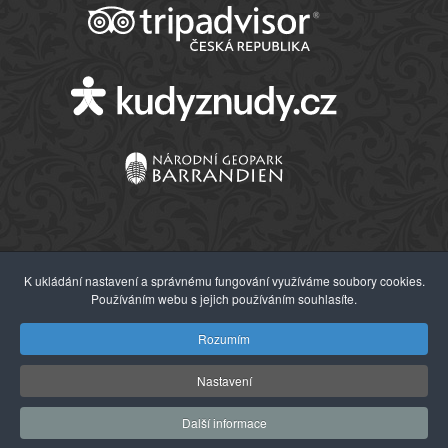
K ukládání nastavení a správnému fungování využíváme soubory cookies.
Používáním webu s jejich používáním souhlasíte.
© 2026 Západočeské muzeum v Plzni
Rozumím
Nastavení
Další informace
Webdesign:
Agionet s.r.o.